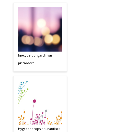
Inocybe bongardii var.
pisciodora
Hygrophoropsis aurantiaca