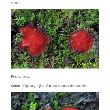
vinoso.
Pie
: no tiene.
Carne
: delgada y rojiza. Sin olor ni sabor destacables.