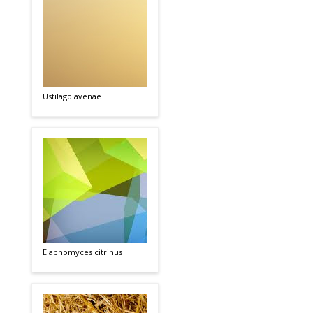
Ustilago avenae
Elaphomyces citrinus