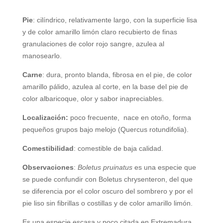
Pie
: cilíndrico, relativamente largo, con la superficie lisa
y de color amarillo limón claro recubierto de finas
granulaciones de color rojo sangre, azulea al
manosearlo.
Carne
: dura, pronto blanda, fibrosa en el pie, de color
amarillo pálido, azulea al corte, en la base del pie de
color albaricoque, olor y sabor inapreciables.
Localización:
poco frecuente,
nace en otoño, forma
pequeños grupos bajo melojo (Quercus rotundifolia).
Comestibilidad
: comestible de baja calidad.
Observaciones
:
Boletus pruinatus
es una especie que
se puede confundir con Boletus chrysenteron, del que
se diferencia por el color oscuro del sombrero y por el
pie liso sin fibrillas o costillas y de color amarillo limón.
Es una especie escasa y poco citada en Extremadura.