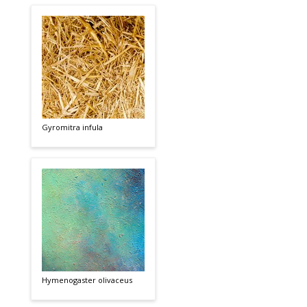
Gyromitra infula
Hymenogaster olivaceus