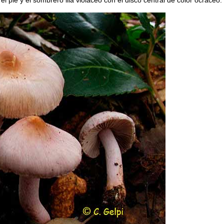
el pie y el sombrero lila violáceo con el disco central de color ocráceo.