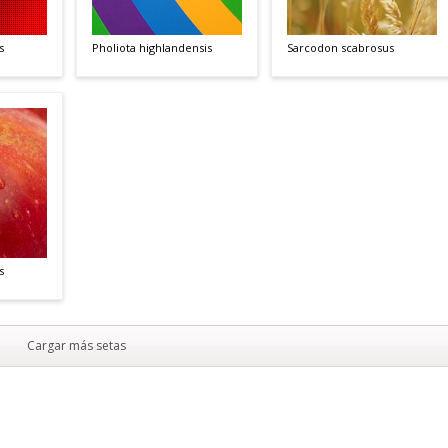
s
Pholiota highlandensis
Sarcodon scabrosus
s
Cargar más setas