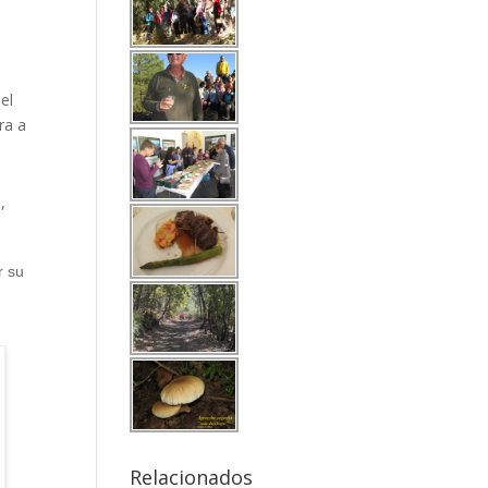
el
ra a
,
r su
Relacionados