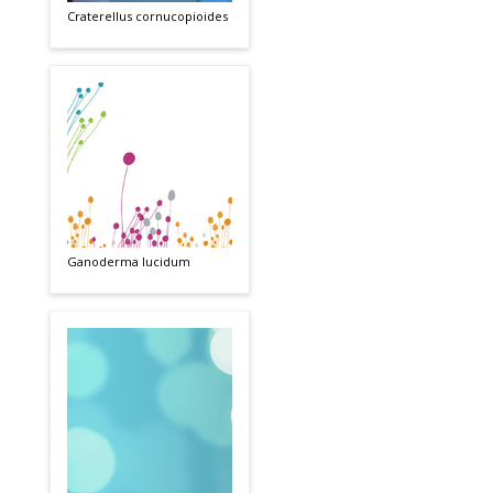
Craterellus cornucopioides
Ganoderma lucidum