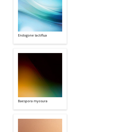
Endogone lactiflua
Baespora myosura