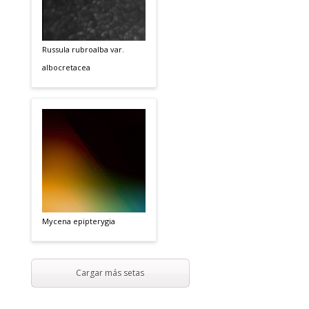
Russula rubroalba var.
albocretacea
Mycena epipterygia
Cargar más setas