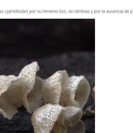
yphelloides por su himenio liso, sin láminas y por la ausencia de p