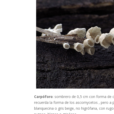
Carpóforo
: sombrero
de 0,5 cm con forma de co
recuerda la forma de los ascomycetos , pero a 
blanquecina o gris beige, no higrófana, con rugo