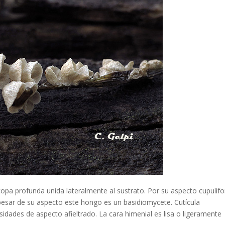
pa profunda unida lateralmente al sustrato. Por su aspecto cupulif
pesar de su aspecto este hongo es un basidiomycete. Cutícula
sidades de aspecto afieltrado. La cara himenial es lisa o ligeramente