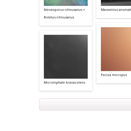
Alessioporus ichnusanus =
Marasmius anomal
Boletus ichnusanus
Peziza micropus
Micromphale brassicolens