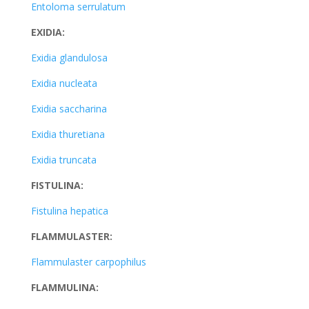
Entoloma serrulatum
EXIDIA:
Exidia glandulosa
Exidia nucleata
Exidia saccharina
Exidia thuretiana
Exidia truncata
FISTULINA:
Fistulina hepatica
FLAMMULASTER:
Flammulaster carpophilus
FLAMMULINA: