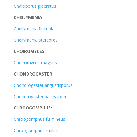
Chalciporus piperatus
CHEILYMENIA:
Cheilymenia fimicola
Cheilymenia stercorea
CHOIROMYCES:
Choiromyces magnusii
CHONDROGASTER:
Chondrogaster angustisporus
Chondrogaster pachysporus
CHROOGOMPHUS:
Chroogomphus fulmineus
Chroogomphus rutilus