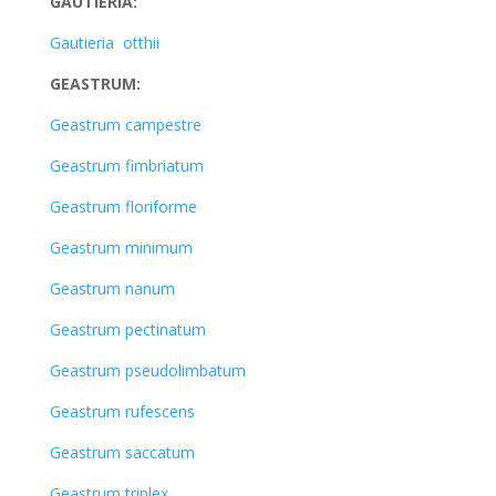
GAUTIERIA:
Gautieria otthii
GEASTRUM:
Geastrum campestre
Geastrum fimbriatum
Geastrum floriforme
Geastrum minimum
Geastrum nanum
Geastrum pectinatum
Geastrum pseudolimbatum
Geastrum rufescens
Geastrum saccatum
Geastrum triplex