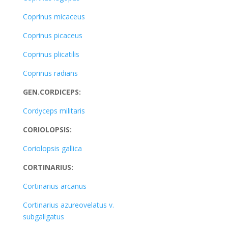
Coprinus micaceus
Coprinus picaceus
Coprinus plicatilis
Coprinus radians
GEN.CORDICEPS:
Cordyceps militaris
CORIOLOPSIS:
Coriolopsis gallica
CORTINARIUS:
Cortinarius arcanus
Cortinarius azureovelatus v.
subgaligatus