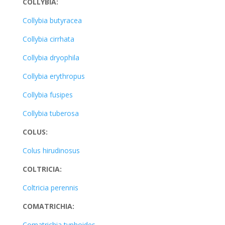
COLLYBIA:
Collybia butyracea
Collybia cirrhata
Collybia dryophila
Collybia erythropus
Collybia fusipes
Collybia tuberosa
COLUS:
Colus hirudinosus
COLTRICIA:
Coltricia perennis
COMATRICHIA:
Comatrichia typhoides