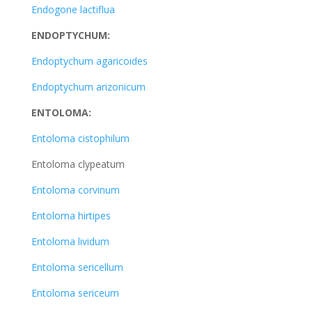
Endogone lactiflua
ENDOPTYCHUM:
Endoptychum agaricoides
Endoptychum arizonicum
ENTOLOMA:
Entoloma cistophilum
Entoloma clypeatum
Entoloma corvinum
Entoloma hirtipes
Entoloma lividum
Entoloma sericellum
Entoloma sericeum