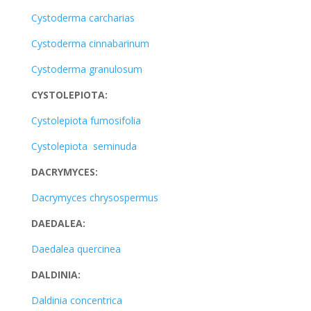
Cystoderma carcharias
Cystoderma cinnabarinum
Cystoderma granulosum
CYSTOLEPIOTA:
Cystolepiota fumosifolia
Cystolepiota seminuda
DACRYMYCES:
Dacrymyces chrysospermus
DAEDALEA:
Daedalea quercinea
DALDINIA:
Daldinia concentrica