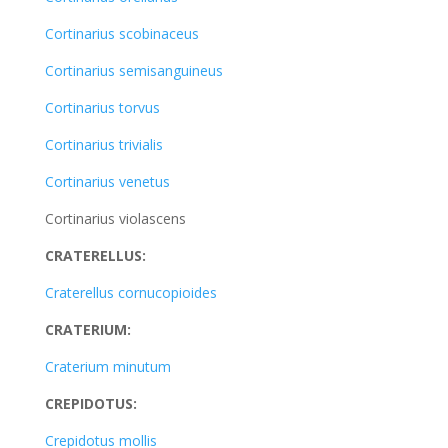
Cortinarius scobinaceus
Cortinarius semisanguineus
Cortinarius torvus
Cortinarius trivialis
Cortinarius venetus
Cortinarius violascens
CRATERELLUS:
Craterellus cornucopioides
CRATERIUM:
Craterium minutum
CREPIDOTUS:
Crepidotus mollis