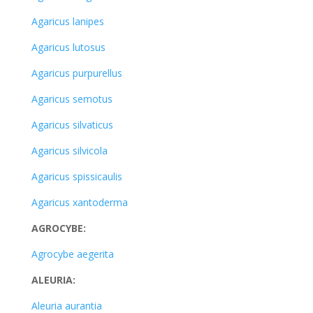
Agaricus lanipes
Agaricus lutosus
Agaricus purpurellus
Agaricus semotus
Agaricus silvaticus
Agaricus silvicola
Agaricus spissicaulis
Agaricus xantoderma
AGROCYBE:
Agrocybe aegerita
ALEURIA:
Aleuria aurantia