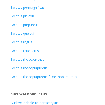
Boletus permagnificus
Boletus pinicola
Boletus purpureus
Boletus queletii
Boletus regius
Boletus reticulatus
Boletus rhodoxanthus
Boletus rhodopurpureus
Boletus rhodopurpureus f. xanthopurpureus
BUCHWALDOBOLETUS:
Buchwaldoboletus hemichrysus