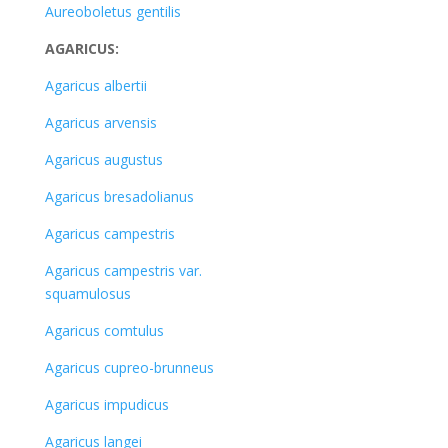
Aureoboletus gentilis
AGARICUS:
Agaricus albertii
Agaricus arvensis
Agaricus augustus
Agaricus bresadolianus
Agaricus campestris
Agaricus campestris var.
squamulosus
Agaricus comtulus
Agaricus cupreo-brunneus
Agaricus impudicus
Agaricus langei