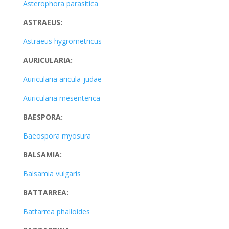
Asterophora parasitica
ASTRAEUS:
Astraeus hygrometricus
AURICULARIA:
Auricularia aricula-judae
Auricularia mesenterica
BAESPORA:
Baeospora myosura
BALSAMIA:
Balsamia vulgaris
BATTARREA:
Battarrea phalloides