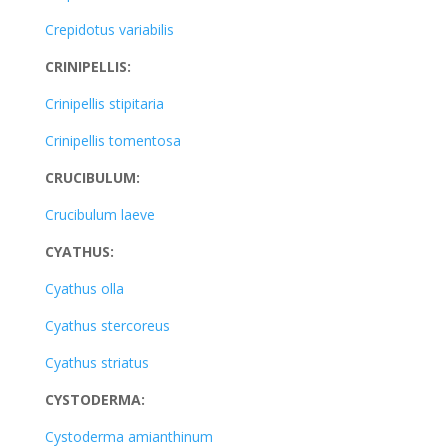
Crepidotus variabilis
CRINIPELLIS:
Crinipellis stipitaria
Crinipellis tomentosa
CRUCIBULUM:
Crucibulum laeve
CYATHUS:
Cyathus olla
Cyathus stercoreus
Cyathus striatus
CYSTODERMA:
Cystoderma amianthinum