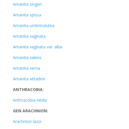
Amanita singeri
Amanita spissa
Amanita umbrinolutea
Amanita vaginata
Amanita vaginata var. alba
Amanita valens
Amanita verna
Amanita vittadinii
ANTHRACOBIA:
Anthracobia nitida
GEN ARACHNION:
Arachnion lazoi