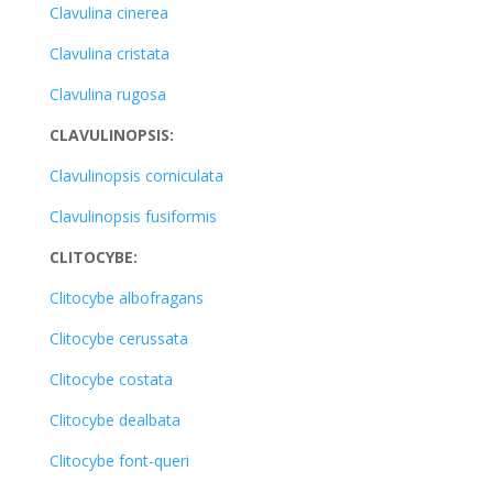
Clavulina cinerea
Clavulina cristata
Clavulina rugosa
CLAVULINOPSIS:
Clavulinopsis corniculata
Clavulinopsis fusiformis
CLITOCYBE:
Clitocybe albofragans
Clitocybe cerussata
Clitocybe costata
Clitocybe dealbata
Clitocybe font-queri