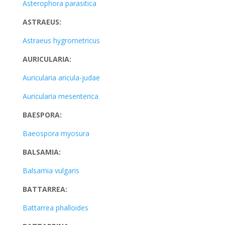
Asterophora parasitica
ASTRAEUS:
Astraeus hygrometricus
AURICULARIA:
Auricularia aricula-judae
Auricularia mesenterica
BAESPORA:
Baeospora myosura
BALSAMIA:
Balsamia vulgaris
BATTARREA:
Battarrea phalloides