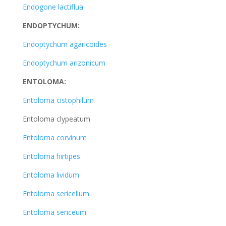
Endogone lactiflua
ENDOPTYCHUM:
Endoptychum agaricoides
Endoptychum arizonicum
ENTOLOMA:
Entoloma cistophilum
Entoloma clypeatum
Entoloma corvinum
Entoloma hirtipes
Entoloma lividum
Entoloma sericellum
Entoloma sericeum