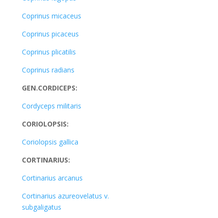
Coprinus micaceus
Coprinus picaceus
Coprinus plicatilis
Coprinus radians
GEN.CORDICEPS:
Cordyceps militaris
CORIOLOPSIS:
Coriolopsis gallica
CORTINARIUS:
Cortinarius arcanus
Cortinarius azureovelatus v.
subgaligatus