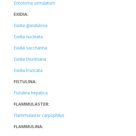
Entoloma serrulatum
EXIDIA:
Exidia glandulosa
Exidia nucleata
Exidia saccharina
Exidia thuretiana
Exidia truncata
FISTULINA:
Fistulina hepatica
FLAMMULASTER:
Flammulaster carpophilus
FLAMMULINA: