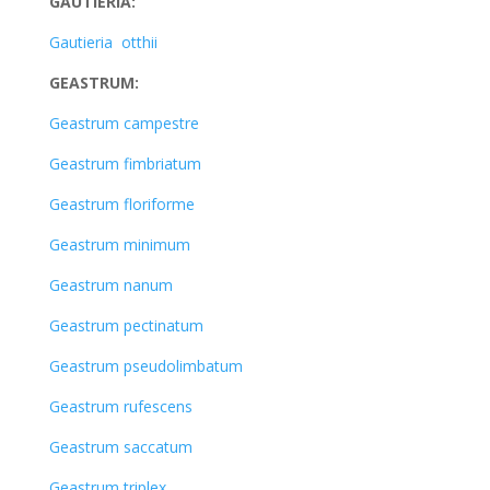
GAUTIERIA:
Gautieria otthii
GEASTRUM:
Geastrum campestre
Geastrum fimbriatum
Geastrum floriforme
Geastrum minimum
Geastrum nanum
Geastrum pectinatum
Geastrum pseudolimbatum
Geastrum rufescens
Geastrum saccatum
Geastrum triplex