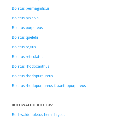
Boletus permagnificus
Boletus pinicola
Boletus purpureus
Boletus queletii
Boletus regius
Boletus reticulatus
Boletus rhodoxanthus
Boletus rhodopurpureus
Boletus rhodopurpureus f. xanthopurpureus
BUCHWALDOBOLETUS:
Buchwaldoboletus hemichrysus