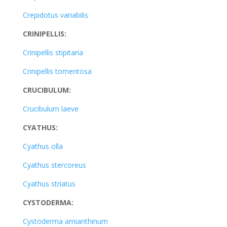
Crepidotus variabilis
CRINIPELLIS:
Crinipellis stipitaria
Crinipellis tomentosa
CRUCIBULUM:
Crucibulum laeve
CYATHUS:
Cyathus olla
Cyathus stercoreus
Cyathus striatus
CYSTODERMA:
Cystoderma amianthinum