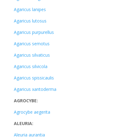
Agaricus lanipes
Agaricus lutosus
Agaricus purpurellus
Agaricus semotus
Agaricus silvaticus
Agaricus silvicola
Agaricus spissicaulis
Agaricus xantoderma
AGROCYBE:
Agrocybe aegerita
ALEURIA:
Aleuria aurantia