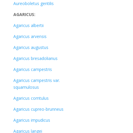
Aureoboletus gentilis
AGARICUS:
Agaricus albertii
Agaricus arvensis
Agaricus augustus
Agaricus bresadolianus
Agaricus campestris
Agaricus campestris var.
squamulosus
Agaricus comtulus
Agaricus cupreo-brunneus
Agaricus impudicus
Agaricus langei