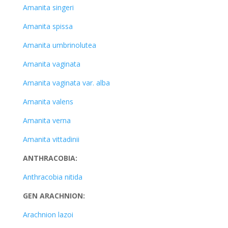
Amanita singeri
Amanita spissa
Amanita umbrinolutea
Amanita vaginata
Amanita vaginata var. alba
Amanita valens
Amanita verna
Amanita vittadinii
ANTHRACOBIA:
Anthracobia nitida
GEN ARACHNION:
Arachnion lazoi