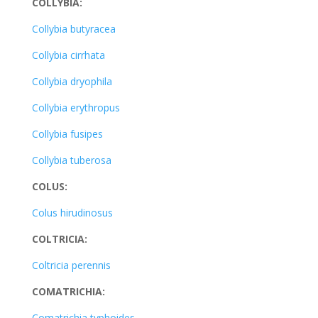
COLLYBIA:
Collybia butyracea
Collybia cirrhata
Collybia dryophila
Collybia erythropus
Collybia fusipes
Collybia tuberosa
COLUS:
Colus hirudinosus
COLTRICIA:
Coltricia perennis
COMATRICHIA:
Comatrichia typhoides