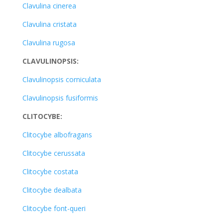
Clavulina cinerea
Clavulina cristata
Clavulina rugosa
CLAVULINOPSIS:
Clavulinopsis corniculata
Clavulinopsis fusiformis
CLITOCYBE:
Clitocybe albofragans
Clitocybe cerussata
Clitocybe costata
Clitocybe dealbata
Clitocybe font-queri