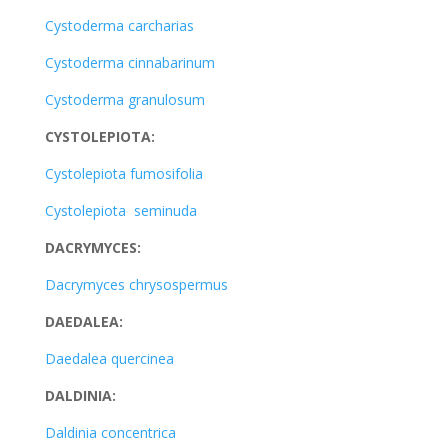
Cystoderma carcharias
Cystoderma cinnabarinum
Cystoderma granulosum
CYSTOLEPIOTA:
Cystolepiota fumosifolia
Cystolepiota seminuda
DACRYMYCES:
Dacrymyces chrysospermus
DAEDALEA:
Daedalea quercinea
DALDINIA:
Daldinia concentrica