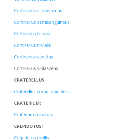
Cortinarius scobinaceus
Cortinarius semisanguineus
Cortinarius torvus
Cortinarius trivialis
Cortinarius venetus
Cortinarius violascens
CRATERELLUS:
Craterellus cornucopioides
CRATERIUM:
Craterium minutum
CREPIDOTUS:
Crepidotus mollis