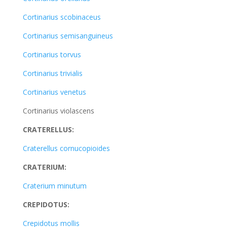
Cortinarius scobinaceus
Cortinarius semisanguineus
Cortinarius torvus
Cortinarius trivialis
Cortinarius venetus
Cortinarius violascens
CRATERELLUS:
Craterellus cornucopioides
CRATERIUM:
Craterium minutum
CREPIDOTUS:
Crepidotus mollis