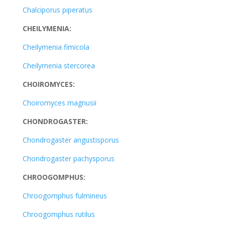
Chalciporus piperatus
CHEILYMENIA:
Cheilymenia fimicola
Cheilymenia stercorea
CHOIROMYCES:
Choiromyces magnusii
CHONDROGASTER:
Chondrogaster angustisporus
Chondrogaster pachysporus
CHROOGOMPHUS:
Chroogomphus fulmineus
Chroogomphus rutilus