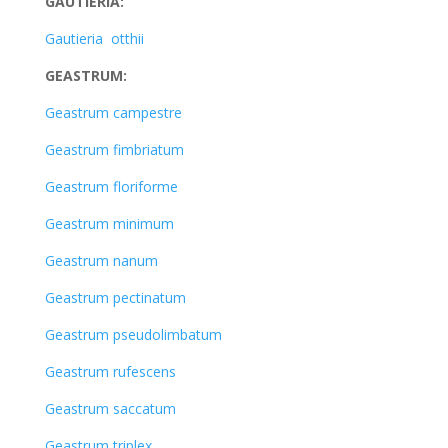
GAUTIERIA:
Gautieria otthii
GEASTRUM:
Geastrum campestre
Geastrum fimbriatum
Geastrum floriforme
Geastrum minimum
Geastrum nanum
Geastrum pectinatum
Geastrum pseudolimbatum
Geastrum rufescens
Geastrum saccatum
Geastrum triplex