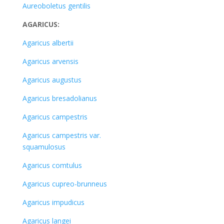
Aureoboletus gentilis
AGARICUS:
Agaricus albertii
Agaricus arvensis
Agaricus augustus
Agaricus bresadolianus
Agaricus campestris
Agaricus campestris var.
squamulosus
Agaricus comtulus
Agaricus cupreo-brunneus
Agaricus impudicus
Agaricus langei