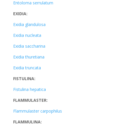
Entoloma serrulatum
EXIDIA:
Exidia glandulosa
Exidia nucleata
Exidia saccharina
Exidia thuretiana
Exidia truncata
FISTULINA:
Fistulina hepatica
FLAMMULASTER:
Flammulaster carpophilus
FLAMMULINA: