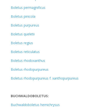
Boletus permagnificus
Boletus pinicola
Boletus purpureus
Boletus queletii
Boletus regius
Boletus reticulatus
Boletus rhodoxanthus
Boletus rhodopurpureus
Boletus rhodopurpureus f. xanthopurpureus
BUCHWALDOBOLETUS:
Buchwaldoboletus hemichrysus