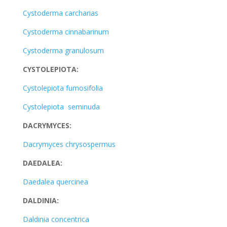
Cystoderma carcharias
Cystoderma cinnabarinum
Cystoderma granulosum
CYSTOLEPIOTA:
Cystolepiota fumosifolia
Cystolepiota seminuda
DACRYMYCES:
Dacrymyces chrysospermus
DAEDALEA:
Daedalea quercinea
DALDINIA:
Daldinia concentrica