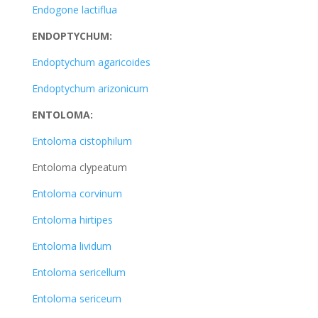
Endogone lactiflua
ENDOPTYCHUM:
Endoptychum agaricoides
Endoptychum arizonicum
ENTOLOMA:
Entoloma cistophilum
Entoloma clypeatum
Entoloma corvinum
Entoloma hirtipes
Entoloma lividum
Entoloma sericellum
Entoloma sericeum