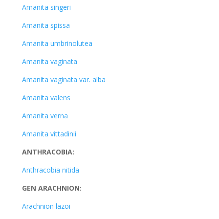
Amanita singeri
Amanita spissa
Amanita umbrinolutea
Amanita vaginata
Amanita vaginata var. alba
Amanita valens
Amanita verna
Amanita vittadinii
ANTHRACOBIA:
Anthracobia nitida
GEN ARACHNION:
Arachnion lazoi