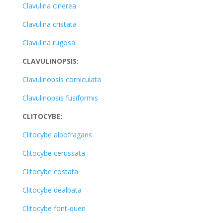
Clavulina cinerea
Clavulina cristata
Clavulina rugosa
CLAVULINOPSIS:
Clavulinopsis corniculata
Clavulinopsis fusiformis
CLITOCYBE:
Clitocybe albofragans
Clitocybe cerussata
Clitocybe costata
Clitocybe dealbata
Clitocybe font-queri