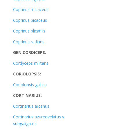
Coprinus micaceus
Coprinus picaceus
Coprinus plicatilis
Coprinus radians
GEN.CORDICEPS:
Cordyceps militaris
CORIOLOPSIS:
Coriolopsis gallica
CORTINARIUS:
Cortinarius arcanus
Cortinarius azureovelatus v.
subgaligatus