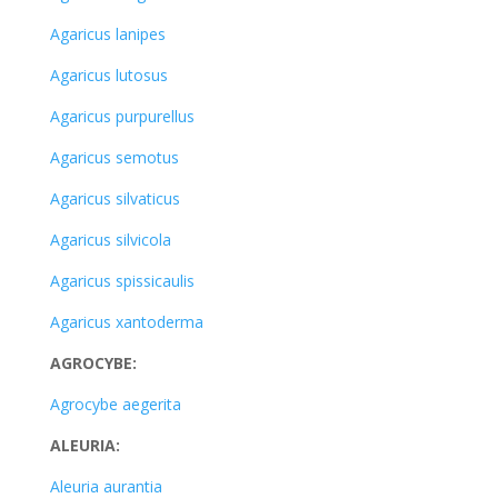
Agaricus lanipes
Agaricus lutosus
Agaricus purpurellus
Agaricus semotus
Agaricus silvaticus
Agaricus silvicola
Agaricus spissicaulis
Agaricus xantoderma
AGROCYBE:
Agrocybe aegerita
ALEURIA:
Aleuria aurantia