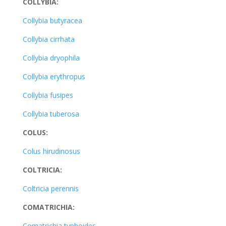
COLLYBIA:
Collybia butyracea
Collybia cirrhata
Collybia dryophila
Collybia erythropus
Collybia fusipes
Collybia tuberosa
COLUS:
Colus hirudinosus
COLTRICIA:
Coltricia perennis
COMATRICHIA:
Comatrichia typhoides