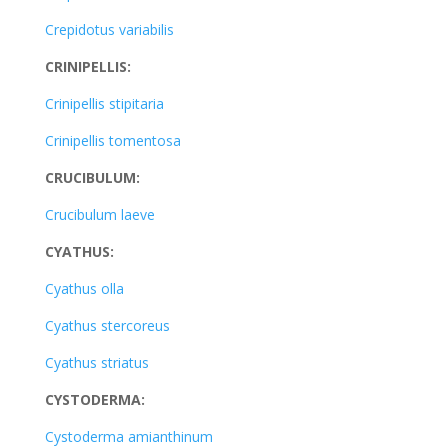
Crepidotus variabilis
CRINIPELLIS:
Crinipellis stipitaria
Crinipellis tomentosa
CRUCIBULUM:
Crucibulum laeve
CYATHUS:
Cyathus olla
Cyathus stercoreus
Cyathus striatus
CYSTODERMA:
Cystoderma amianthinum