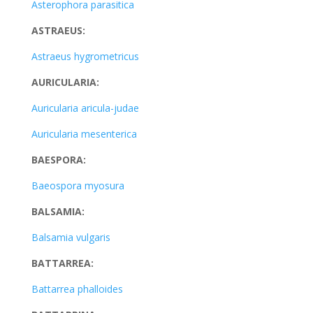
Asterophora parasitica
ASTRAEUS:
Astraeus hygrometricus
AURICULARIA:
Auricularia aricula-judae
Auricularia mesenterica
BAESPORA:
Baeospora myosura
BALSAMIA:
Balsamia vulgaris
BATTARREA:
Battarrea phalloides