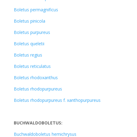
Boletus permagnificus
Boletus pinicola
Boletus purpureus
Boletus queletii
Boletus regius
Boletus reticulatus
Boletus rhodoxanthus
Boletus rhodopurpureus
Boletus rhodopurpureus f. xanthopurpureus
BUCHWALDOBOLETUS:
Buchwaldoboletus hemichrysus