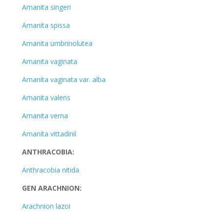
Amanita singeri
Amanita spissa
Amanita umbrinolutea
Amanita vaginata
Amanita vaginata var. alba
Amanita valens
Amanita verna
Amanita vittadinii
ANTHRACOBIA:
Anthracobia nitida
GEN ARACHNION:
Arachnion lazoi