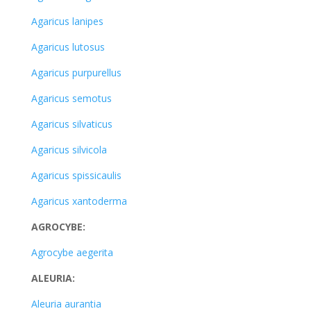
Agaricus lanipes
Agaricus lutosus
Agaricus purpurellus
Agaricus semotus
Agaricus silvaticus
Agaricus silvicola
Agaricus spissicaulis
Agaricus xantoderma
AGROCYBE:
Agrocybe aegerita
ALEURIA:
Aleuria aurantia