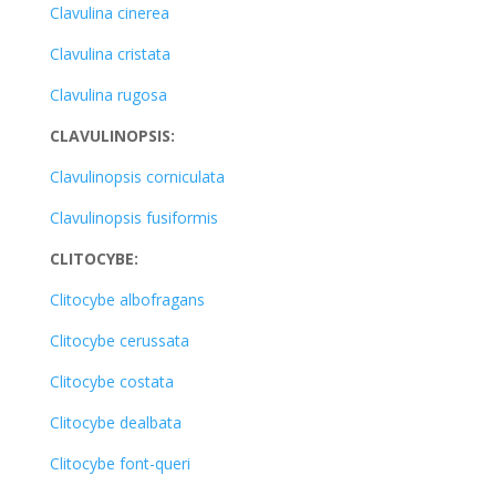
Clavulina cinerea
Clavulina cristata
Clavulina rugosa
CLAVULINOPSIS:
Clavulinopsis corniculata
Clavulinopsis fusiformis
CLITOCYBE:
Clitocybe albofragans
Clitocybe cerussata
Clitocybe costata
Clitocybe dealbata
Clitocybe font-queri