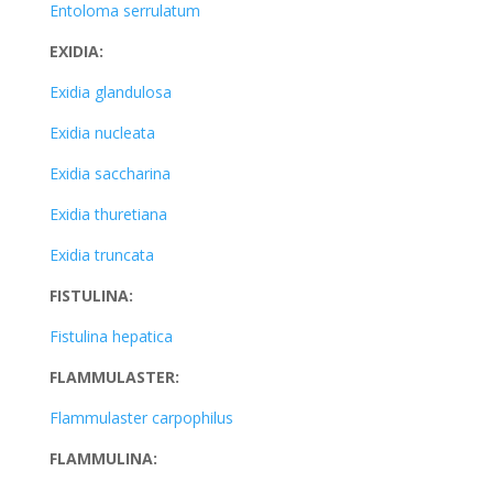
Entoloma serrulatum
EXIDIA:
Exidia glandulosa
Exidia nucleata
Exidia saccharina
Exidia thuretiana
Exidia truncata
FISTULINA:
Fistulina hepatica
FLAMMULASTER:
Flammulaster carpophilus
FLAMMULINA: