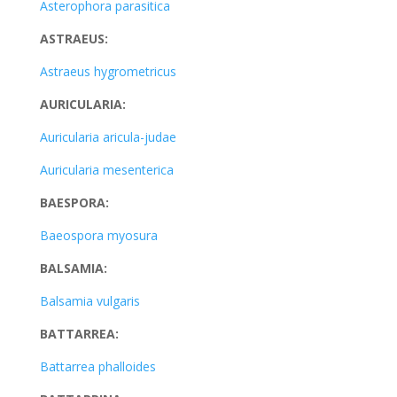
Asterophora parasitica
ASTRAEUS:
Astraeus hygrometricus
AURICULARIA:
Auricularia aricula-judae
Auricularia mesenterica
BAESPORA:
Baeospora myosura
BALSAMIA:
Balsamia vulgaris
BATTARREA:
Battarrea phalloides