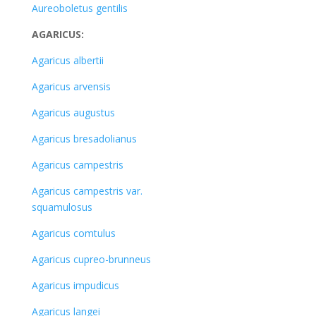
Aureoboletus gentilis
AGARICUS:
Agaricus albertii
Agaricus arvensis
Agaricus augustus
Agaricus bresadolianus
Agaricus campestris
Agaricus campestris var.
squamulosus
Agaricus comtulus
Agaricus cupreo-brunneus
Agaricus impudicus
Agaricus langei