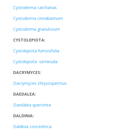
Cystoderma carcharias
Cystoderma cinnabarinum
Cystoderma granulosum
CYSTOLEPIOTA:
Cystolepiota fumosifolia
Cystolepiota seminuda
DACRYMYCES:
Dacrymyces chrysospermus
DAEDALEA:
Daedalea quercinea
DALDINIA:
Daldinia concentrica