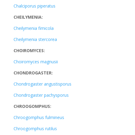
Chalciporus piperatus
CHEILYMENIA:
Cheilymenia fimicola
Cheilymenia stercorea
CHOIROMYCES:
Choiromyces magnusii
CHONDROGASTER:
Chondrogaster angustisporus
Chondrogaster pachysporus
CHROOGOMPHUS:
Chroogomphus fulmineus
Chroogomphus rutilus