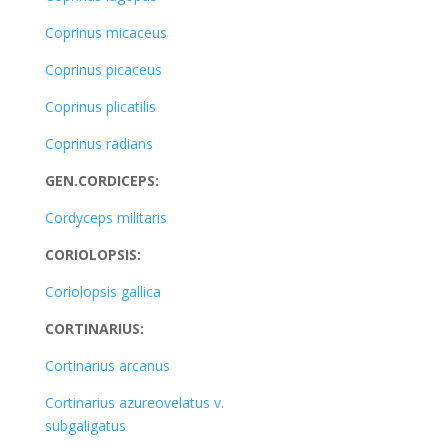
Coprinus micaceus
Coprinus picaceus
Coprinus plicatilis
Coprinus radians
GEN.CORDICEPS:
Cordyceps militaris
CORIOLOPSIS:
Coriolopsis gallica
CORTINARIUS:
Cortinarius arcanus
Cortinarius azureovelatus v.
subgaligatus