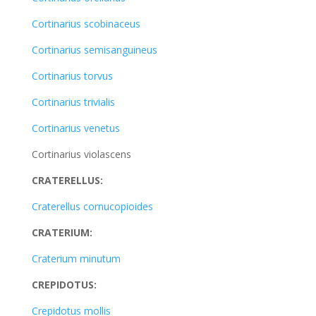
Cortinarius scobinaceus
Cortinarius semisanguineus
Cortinarius torvus
Cortinarius trivialis
Cortinarius venetus
Cortinarius violascens
CRATERELLUS:
Craterellus cornucopioides
CRATERIUM:
Craterium minutum
CREPIDOTUS:
Crepidotus mollis