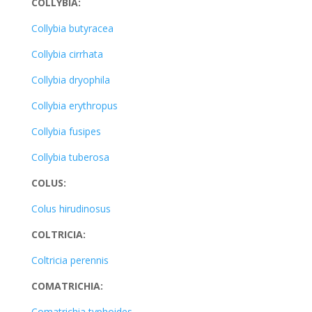
COLLYBIA:
Collybia butyracea
Collybia cirrhata
Collybia dryophila
Collybia erythropus
Collybia fusipes
Collybia tuberosa
COLUS:
Colus hirudinosus
COLTRICIA:
Coltricia perennis
COMATRICHIA:
Comatrichia typhoides