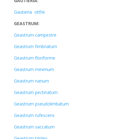
GAUTIERIA:
Gautieria otthii
GEASTRUM:
Geastrum campestre
Geastrum fimbriatum
Geastrum floriforme
Geastrum minimum
Geastrum nanum
Geastrum pectinatum
Geastrum pseudolimbatum
Geastrum rufescens
Geastrum saccatum
Geastrum triplex