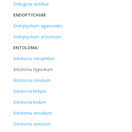
Endogone lactiflua
ENDOPTYCHUM:
Endoptychum agaricoides
Endoptychum arizonicum
ENTOLOMA:
Entoloma cistophilum
Entoloma clypeatum
Entoloma corvinum
Entoloma hirtipes
Entoloma lividum
Entoloma sericellum
Entoloma sericeum