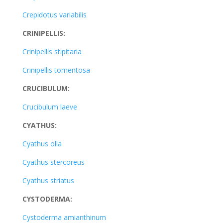
Crepidotus variabilis
CRINIPELLIS:
Crinipellis stipitaria
Crinipellis tomentosa
CRUCIBULUM:
Crucibulum laeve
CYATHUS:
Cyathus olla
Cyathus stercoreus
Cyathus striatus
CYSTODERMA:
Cystoderma amianthinum