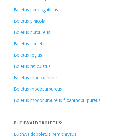
Boletus permagnificus
Boletus pinicola
Boletus purpureus
Boletus queletii
Boletus regius
Boletus reticulatus
Boletus rhodoxanthus
Boletus rhodopurpureus
Boletus rhodopurpureus f. xanthopurpureus
BUCHWALDOBOLETUS:
Buchwaldoboletus hemichrysus