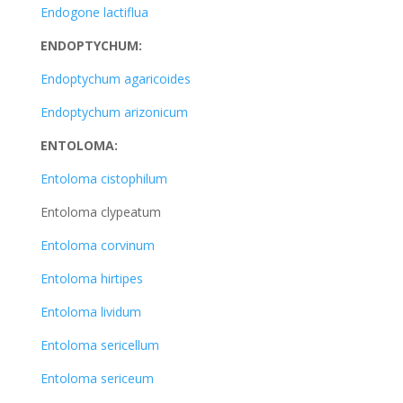
Endogone lactiflua
ENDOPTYCHUM:
Endoptychum agaricoides
Endoptychum arizonicum
ENTOLOMA:
Entoloma cistophilum
Entoloma clypeatum
Entoloma corvinum
Entoloma hirtipes
Entoloma lividum
Entoloma sericellum
Entoloma sericeum