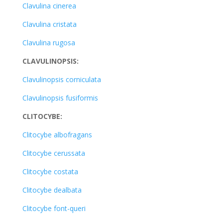
Clavulina cinerea
Clavulina cristata
Clavulina rugosa
CLAVULINOPSIS:
Clavulinopsis corniculata
Clavulinopsis fusiformis
CLITOCYBE:
Clitocybe albofragans
Clitocybe cerussata
Clitocybe costata
Clitocybe dealbata
Clitocybe font-queri