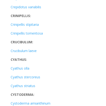
Crepidotus variabilis
CRINIPELLIS:
Crinipellis stipitaria
Crinipellis tomentosa
CRUCIBULUM:
Crucibulum laeve
CYATHUS:
Cyathus olla
Cyathus stercoreus
Cyathus striatus
CYSTODERMA:
Cystoderma amianthinum