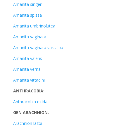
Amanita singeri
Amanita spissa
Amanita umbrinolutea
Amanita vaginata
Amanita vaginata var. alba
Amanita valens
Amanita verna
Amanita vittadinii
ANTHRACOBIA:
Anthracobia nitida
GEN ARACHNION:
Arachnion lazoi