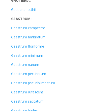
GAUTIERIA:
Gautieria otthii
GEASTRUM:
Geastrum campestre
Geastrum fimbriatum
Geastrum floriforme
Geastrum minimum
Geastrum nanum
Geastrum pectinatum
Geastrum pseudolimbatum
Geastrum rufescens
Geastrum saccatum
Geastrum triplex