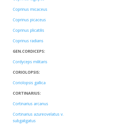
Coprinus micaceus
Coprinus picaceus
Coprinus plicatilis
Coprinus radians
GEN.CORDICEPS:
Cordyceps militaris
CORIOLOPSIS:
Coriolopsis gallica
CORTINARIUS:
Cortinarius arcanus
Cortinarius azureovelatus v.
subgaligatus