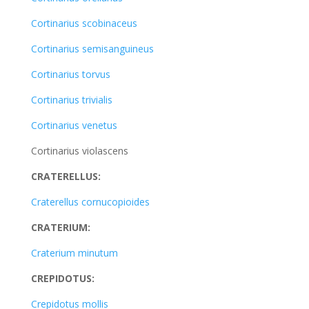
Cortinarius scobinaceus
Cortinarius semisanguineus
Cortinarius torvus
Cortinarius trivialis
Cortinarius venetus
Cortinarius violascens
CRATERELLUS:
Craterellus cornucopioides
CRATERIUM:
Craterium minutum
CREPIDOTUS:
Crepidotus mollis