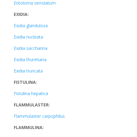
Entoloma serrulatum
EXIDIA:
Exidia glandulosa
Exidia nucleata
Exidia saccharina
Exidia thuretiana
Exidia truncata
FISTULINA:
Fistulina hepatica
FLAMMULASTER:
Flammulaster carpophilus
FLAMMULINA: