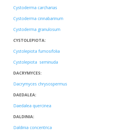
Cystoderma carcharias
Cystoderma cinnabarinum
Cystoderma granulosum
CYSTOLEPIOTA:
Cystolepiota fumosifolia
Cystolepiota seminuda
DACRYMYCES:
Dacrymyces chrysospermus
DAEDALEA:
Daedalea quercinea
DALDINIA:
Daldinia concentrica