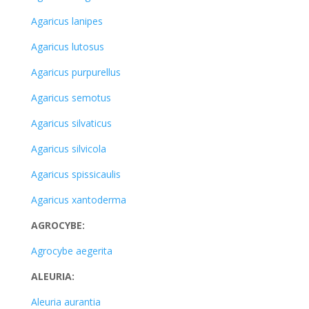
Agaricus lanipes
Agaricus lutosus
Agaricus purpurellus
Agaricus semotus
Agaricus silvaticus
Agaricus silvicola
Agaricus spissicaulis
Agaricus xantoderma
AGROCYBE:
Agrocybe aegerita
ALEURIA:
Aleuria aurantia