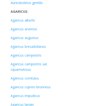
Aureoboletus gentilis
AGARICUS:
Agaricus albertii
Agaricus arvensis
Agaricus augustus
Agaricus bresadolianus
Agaricus campestris
Agaricus campestris var.
squamulosus
Agaricus comtulus
Agaricus cupreo-brunneus
Agaricus impudicus
Agaricus langei