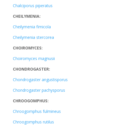
Chalciporus piperatus
CHEILYMENIA:
Cheilymenia fimicola
Cheilymenia stercorea
CHOIROMYCES:
Choiromyces magnusii
CHONDROGASTER:
Chondrogaster angustisporus
Chondrogaster pachysporus
CHROOGOMPHUS:
Chroogomphus fulmineus
Chroogomphus rutilus