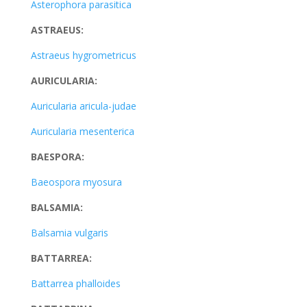
Asterophora parasitica
ASTRAEUS:
Astraeus hygrometricus
AURICULARIA:
Auricularia aricula-judae
Auricularia mesenterica
BAESPORA:
Baeospora myosura
BALSAMIA:
Balsamia vulgaris
BATTARREA:
Battarrea phalloides