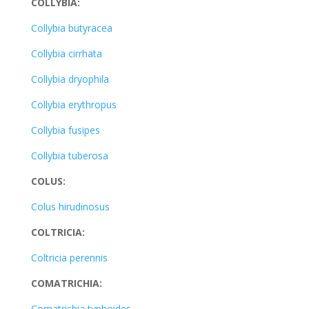
COLLYBIA:
Collybia butyracea
Collybia cirrhata
Collybia dryophila
Collybia erythropus
Collybia fusipes
Collybia tuberosa
COLUS:
Colus hirudinosus
COLTRICIA:
Coltricia perennis
COMATRICHIA:
Comatrichia typhoides