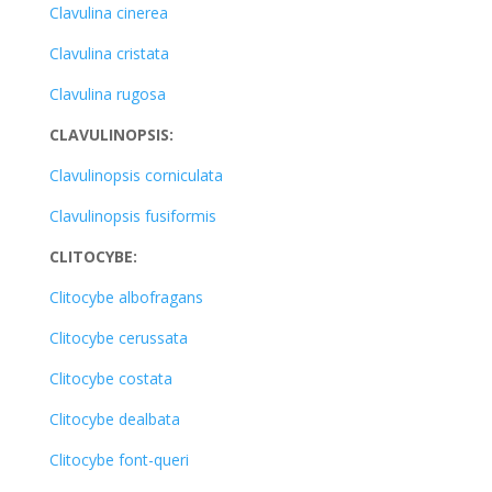
Clavulina cinerea
Clavulina cristata
Clavulina rugosa
CLAVULINOPSIS:
Clavulinopsis corniculata
Clavulinopsis fusiformis
CLITOCYBE:
Clitocybe albofragans
Clitocybe cerussata
Clitocybe costata
Clitocybe dealbata
Clitocybe font-queri