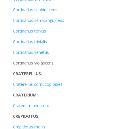
Cortinarius scobinaceus
Cortinarius semisanguineus
Cortinarius torvus
Cortinarius trivialis
Cortinarius venetus
Cortinarius violascens
CRATERELLUS:
Craterellus cornucopioides
CRATERIUM:
Craterium minutum
CREPIDOTUS:
Crepidotus mollis