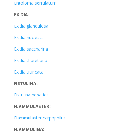
Entoloma serrulatum
EXIDIA:
Exidia glandulosa
Exidia nucleata
Exidia saccharina
Exidia thuretiana
Exidia truncata
FISTULINA:
Fistulina hepatica
FLAMMULASTER:
Flammulaster carpophilus
FLAMMULINA: