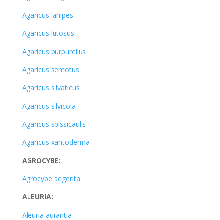
Agaricus lanipes
Agaricus lutosus
Agaricus purpurellus
Agaricus semotus
Agaricus silvaticus
Agaricus silvicola
Agaricus spissicaulis
Agaricus xantoderma
AGROCYBE:
Agrocybe aegerita
ALEURIA:
Aleuria aurantia