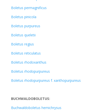
Boletus permagnificus
Boletus pinicola
Boletus purpureus
Boletus queletii
Boletus regius
Boletus reticulatus
Boletus rhodoxanthus
Boletus rhodopurpureus
Boletus rhodopurpureus f. xanthopurpureus
BUCHWALDOBOLETUS:
Buchwaldoboletus hemichrysus