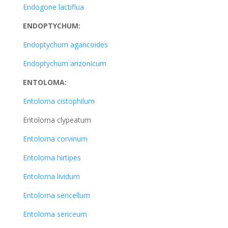
Endogone lactiflua
ENDOPTYCHUM:
Endoptychum agaricoides
Endoptychum arizonicum
ENTOLOMA:
Entoloma cistophilum
Entoloma clypeatum
Entoloma corvinum
Entoloma hirtipes
Entoloma lividum
Entoloma sericellum
Entoloma sericeum