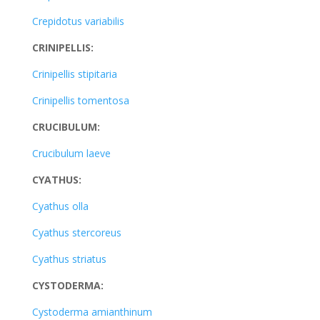
Crepidotus variabilis
CRINIPELLIS:
Crinipellis stipitaria
Crinipellis tomentosa
CRUCIBULUM:
Crucibulum laeve
CYATHUS:
Cyathus olla
Cyathus stercoreus
Cyathus striatus
CYSTODERMA:
Cystoderma amianthinum