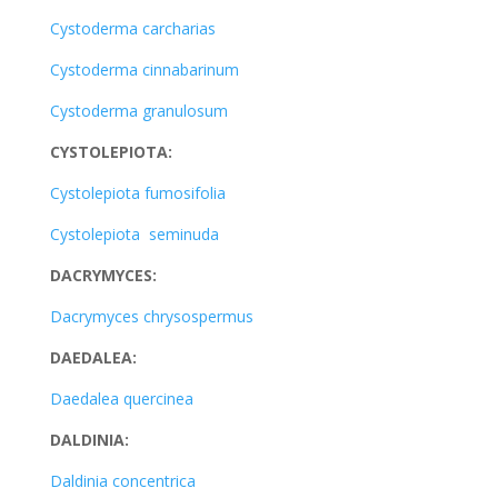
Cystoderma carcharias
Cystoderma cinnabarinum
Cystoderma granulosum
CYSTOLEPIOTA:
Cystolepiota fumosifolia
Cystolepiota seminuda
DACRYMYCES:
Dacrymyces chrysospermus
DAEDALEA:
Daedalea quercinea
DALDINIA:
Daldinia concentrica