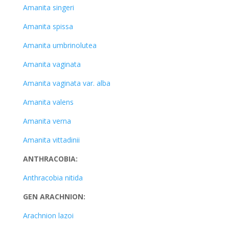
Amanita singeri
Amanita spissa
Amanita umbrinolutea
Amanita vaginata
Amanita vaginata var. alba
Amanita valens
Amanita verna
Amanita vittadinii
ANTHRACOBIA:
Anthracobia nitida
GEN ARACHNION:
Arachnion lazoi