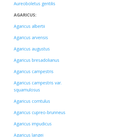
Aureoboletus gentilis
AGARICUS:
Agaricus albertii
Agaricus arvensis
Agaricus augustus
Agaricus bresadolianus
Agaricus campestris
Agaricus campestris var.
squamulosus
Agaricus comtulus
Agaricus cupreo-brunneus
Agaricus impudicus
Agaricus langei