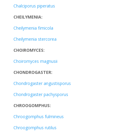
Chalciporus piperatus
CHEILYMENIA:
Cheilymenia fimicola
Cheilymenia stercorea
CHOIROMYCES:
Choiromyces magnusii
CHONDROGASTER:
Chondrogaster angustisporus
Chondrogaster pachysporus
CHROOGOMPHUS:
Chroogomphus fulmineus
Chroogomphus rutilus