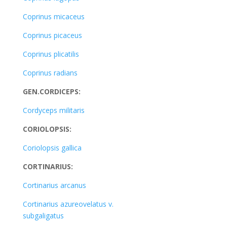
Coprinus micaceus
Coprinus picaceus
Coprinus plicatilis
Coprinus radians
GEN.CORDICEPS:
Cordyceps militaris
CORIOLOPSIS:
Coriolopsis gallica
CORTINARIUS:
Cortinarius arcanus
Cortinarius azureovelatus v.
subgaligatus