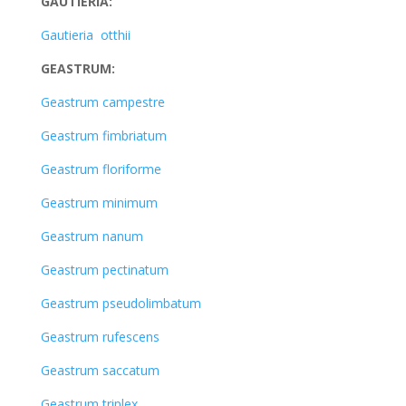
GAUTIERIA:
Gautieria otthii
GEASTRUM:
Geastrum campestre
Geastrum fimbriatum
Geastrum floriforme
Geastrum minimum
Geastrum nanum
Geastrum pectinatum
Geastrum pseudolimbatum
Geastrum rufescens
Geastrum saccatum
Geastrum triplex