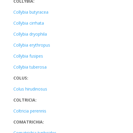
COLLYBIA:
Collybia butyracea
Collybia cirrhata
Collybia dryophila
Collybia erythropus
Collybia fusipes
Collybia tuberosa
COLUS:
Colus hirudinosus
COLTRICIA:
Coltricia perennis
COMATRICHIA:
Comatrichia typhoides