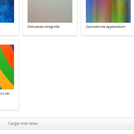
Delicatula integrella
Ganoderma applanatum
us var.
Cargar más setas