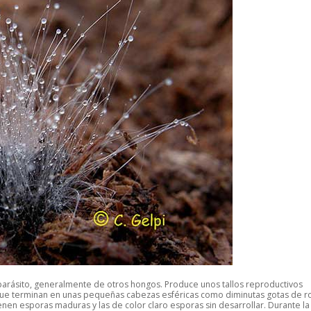
rásito, generalmente de otros hongos. Produce unos tallos reproductivos
 que terminan en unas pequeñas cabezas esféricas como diminutas gotas de r
nen esporas maduras y las de color claro esporas sin desarrollar. Durante la