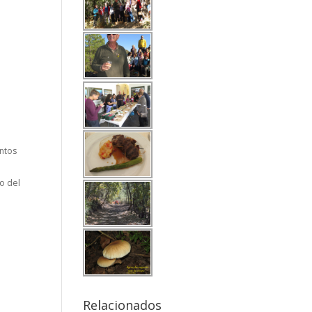
intos
to del
Relacionados