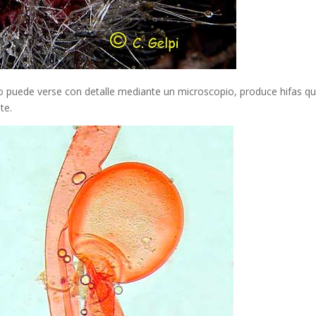
 puede verse con detalle mediante un microscopio, produce hifas q
te.