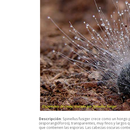
Descripción
:
Spinellus fusiger
crece como un hongo pa
(esporangióforos), transparentes, muy finos y largos
que contienen las esporas. Las cabezas oscuras contie