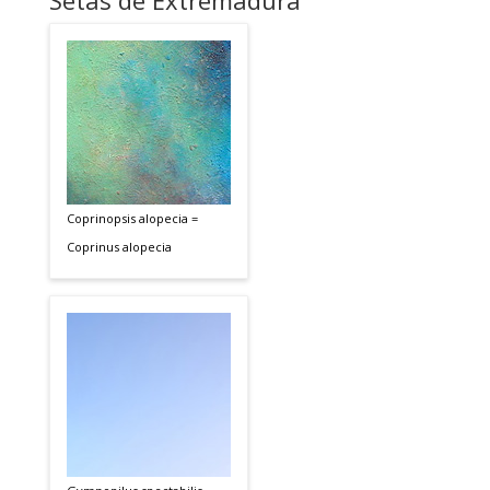
Setas de Extremadura
Coprinopsis alopecia =
Coprinus alopecia