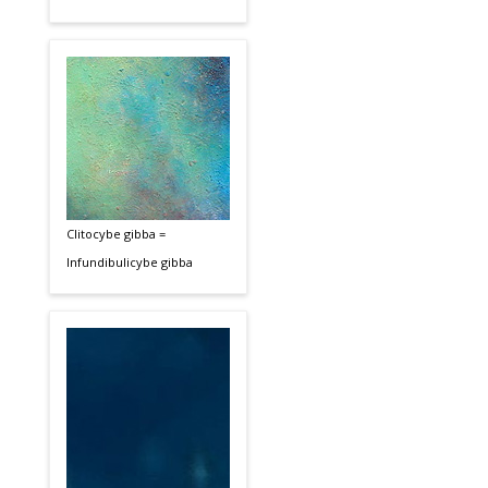
Clitocybe gibba =
Infundibulicybe gibba