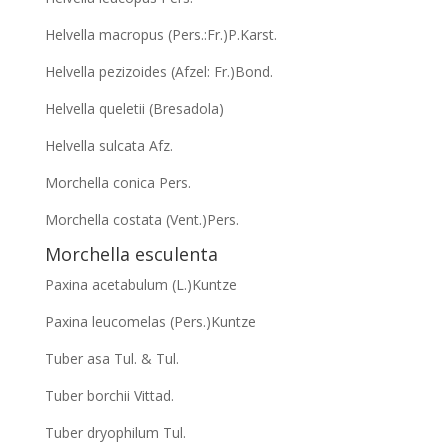
Helvella macropus (Pers.:Fr.)P.Karst.
Helvella pezizoides (Afzel: Fr.)Bond.
Helvella queletii (Bresadola)
Helvella sulcata Afz.
Morchella conica Pers.
Morchella costata (Vent.)Pers.
Morchella esculenta
Paxina acetabulum (L.)Kuntze
Paxina leucomelas (Pers.)Kuntze
Tuber asa Tul. & Tul.
Tuber borchii Vittad.
Tuber dryophilum Tul.