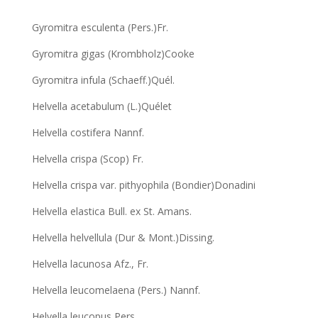
Gyromitra esculenta (Pers.)Fr.
Gyromitra gigas (Krombholz)Cooke
Gyromitra infula (Schaeff.)Quél.
Helvella acetabulum (L.)Quélet
Helvella costifera Nannf.
Helvella crispa (Scop) Fr.
Helvella crispa var. pithyophila (Bondier)Donadini
Helvella elastica Bull. ex St. Amans.
Helvella helvellula (Dur & Mont.)Dissing.
Helvella lacunosa Afz., Fr.
Helvella leucomelaena (Pers.) Nannf.
Helvella leucopus Pers.