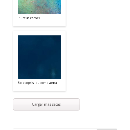
Pluteus romellii
Boletopsis leucomelaena
Cargar más setas