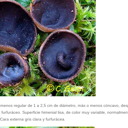
 menos regular de 1 a 2,5 cm
de diámetro, más o menos cóncavo, de
furfuráceo. Superficie himenial lisa, de color muy variable, normalmen
Cara externa gris clara y furfurácea.