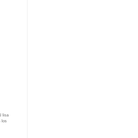
l lisa
 los