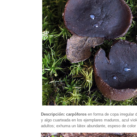
Descripción: carpóforos
en forma de copa irregular 
y algo cuarteada en los ejemplares maduros, azul viol
adultos; exhuma un látex abundante, espeso de color