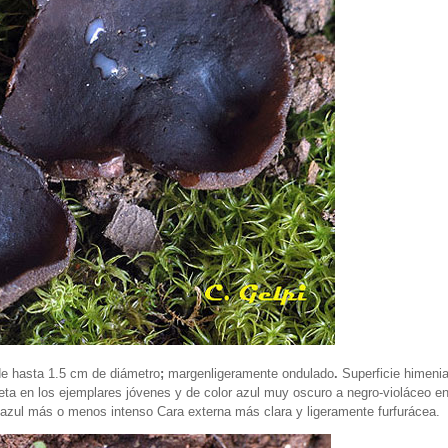
de hasta 1.5 cm de diámetro
;
margen
ligeramente ondulado
.
Superficie himenia
eta en los ejemplares jóvenes y de color azul muy oscuro a negro-violáceo en
 azul más o menos intenso Cara externa más clara y ligeramente furfurácea.