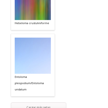
Hebeloma crustuliniforme
Entoloma
pleopodium/Entoloma
undatum
Cargar más setas