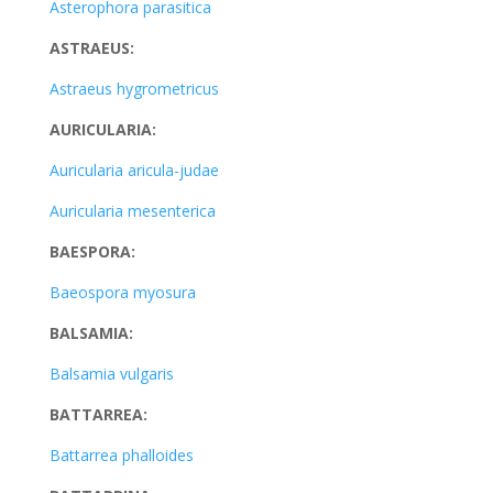
Asterophora parasitica
ASTRAEUS:
Astraeus hygrometricus
AURICULARIA:
Auricularia aricula-judae
Auricularia mesenterica
BAESPORA:
Baeospora myosura
BALSAMIA:
Balsamia vulgaris
BATTARREA:
Battarrea phalloides