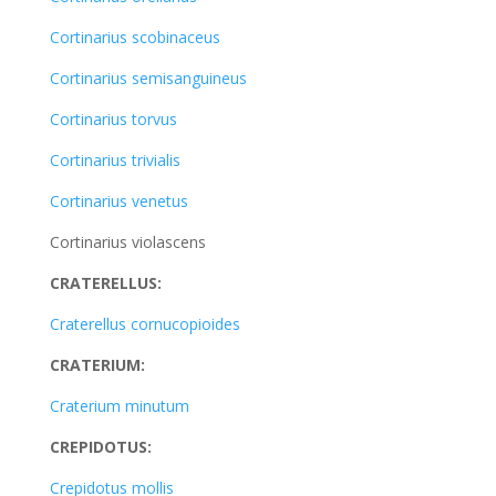
Cortinarius scobinaceus
Cortinarius semisanguineus
Cortinarius torvus
Cortinarius trivialis
Cortinarius venetus
Cortinarius violascens
CRATERELLUS:
Craterellus cornucopioides
CRATERIUM:
Craterium minutum
CREPIDOTUS:
Crepidotus mollis