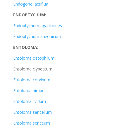
Endogone lactiflua
ENDOPTYCHUM:
Endoptychum agaricoides
Endoptychum arizonicum
ENTOLOMA:
Entoloma cistophilum
Entoloma clypeatum
Entoloma corvinum
Entoloma hirtipes
Entoloma lividum
Entoloma sericellum
Entoloma sericeum