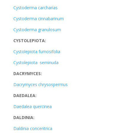
Cystoderma carcharias
Cystoderma cinnabarinum
Cystoderma granulosum
CYSTOLEPIOTA:
Cystolepiota fumosifolia
Cystolepiota seminuda
DACRYMYCES:
Dacrymyces chrysospermus
DAEDALEA:
Daedalea quercinea
DALDINIA:
Daldinia concentrica