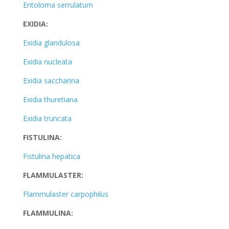
Entoloma serrulatum
EXIDIA:
Exidia glandulosa
Exidia nucleata
Exidia saccharina
Exidia thuretiana
Exidia truncata
FISTULINA:
Fistulina hepatica
FLAMMULASTER:
Flammulaster carpophilus
FLAMMULINA: