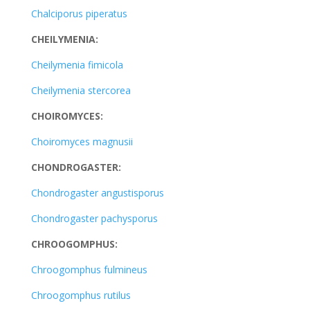
Chalciporus piperatus
CHEILYMENIA:
Cheilymenia fimicola
Cheilymenia stercorea
CHOIROMYCES:
Choiromyces magnusii
CHONDROGASTER:
Chondrogaster angustisporus
Chondrogaster pachysporus
CHROOGOMPHUS:
Chroogomphus fulmineus
Chroogomphus rutilus