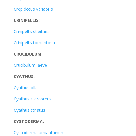
Crepidotus variabilis
CRINIPELLIS:
Crinipellis stipitaria
Crinipellis tomentosa
CRUCIBULUM:
Crucibulum laeve
CYATHUS:
Cyathus olla
Cyathus stercoreus
Cyathus striatus
CYSTODERMA:
Cystoderma amianthinum