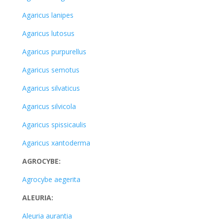
Agaricus lanipes
Agaricus lutosus
Agaricus purpurellus
Agaricus semotus
Agaricus silvaticus
Agaricus silvicola
Agaricus spissicaulis
Agaricus xantoderma
AGROCYBE:
Agrocybe aegerita
ALEURIA:
Aleuria aurantia