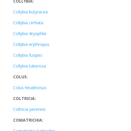
COLLYBIA:
Collybia butyracea
Collybia cirrhata
Collybia dryophila
Collybia erythropus
Collybia fusipes
Collybia tuberosa
COLUS:
Colus hirudinosus
COLTRICIA:
Coltricia perennis
COMATRICHIA:
Comatrichia typhoides