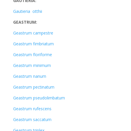
GAUTIERIA:
Gautieria otthii
GEASTRUM:
Geastrum campestre
Geastrum fimbriatum
Geastrum floriforme
Geastrum minimum
Geastrum nanum
Geastrum pectinatum
Geastrum pseudolimbatum
Geastrum rufescens
Geastrum saccatum
Geastrum triplex