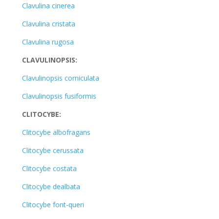
Clavulina cinerea
Clavulina cristata
Clavulina rugosa
CLAVULINOPSIS:
Clavulinopsis corniculata
Clavulinopsis fusiformis
CLITOCYBE:
Clitocybe albofragans
Clitocybe cerussata
Clitocybe costata
Clitocybe dealbata
Clitocybe font-queri