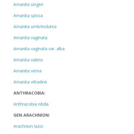
Amanita singeri
Amanita spissa
Amanita umbrinolutea
Amanita vaginata
Amanita vaginata var. alba
Amanita valens
Amanita verna
Amanita vittadinii
ANTHRACOBIA:
Anthracobia nitida
GEN ARACHNION:
Arachnion lazoi