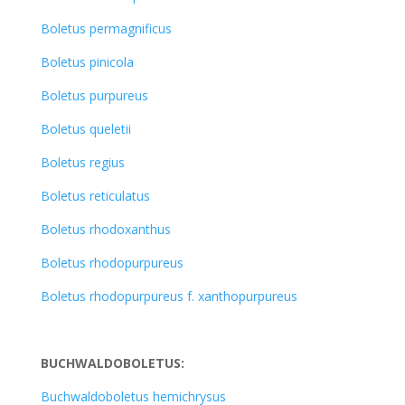
Boletus permagnificus
Boletus pinicola
Boletus purpureus
Boletus queletii
Boletus regius
Boletus reticulatus
Boletus rhodoxanthus
Boletus rhodopurpureus
Boletus rhodopurpureus f. xanthopurpureus
BUCHWALDOBOLETUS:
Buchwaldoboletus hemichrysus