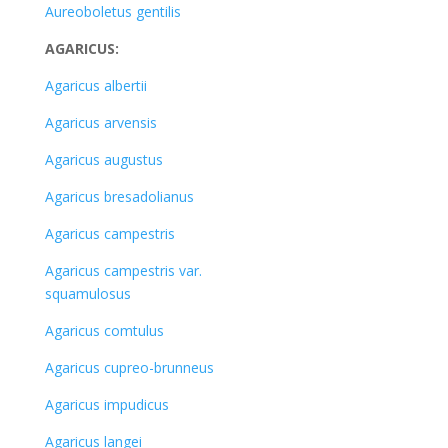
Aureoboletus gentilis
AGARICUS:
Agaricus albertii
Agaricus arvensis
Agaricus augustus
Agaricus bresadolianus
Agaricus campestris
Agaricus campestris var.
squamulosus
Agaricus comtulus
Agaricus cupreo-brunneus
Agaricus impudicus
Agaricus langei