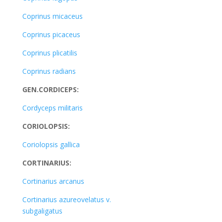
Coprinus micaceus
Coprinus picaceus
Coprinus plicatilis
Coprinus radians
GEN.CORDICEPS:
Cordyceps militaris
CORIOLOPSIS:
Coriolopsis gallica
CORTINARIUS:
Cortinarius arcanus
Cortinarius azureovelatus v.
subgaligatus