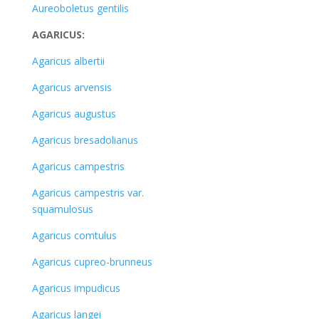
Aureoboletus gentilis
AGARICUS:
Agaricus albertii
Agaricus arvensis
Agaricus augustus
Agaricus bresadolianus
Agaricus campestris
Agaricus campestris var.
squamulosus
Agaricus comtulus
Agaricus cupreo-brunneus
Agaricus impudicus
Agaricus langei