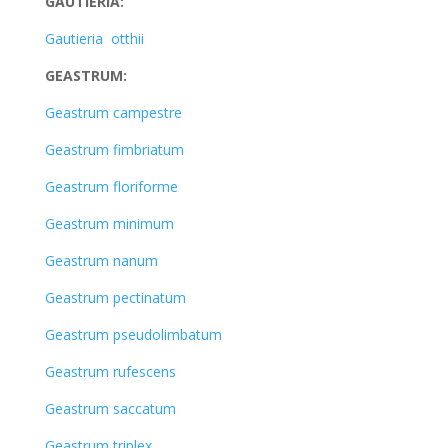
GAUTIERIA:
Gautieria otthii
GEASTRUM:
Geastrum campestre
Geastrum fimbriatum
Geastrum floriforme
Geastrum minimum
Geastrum nanum
Geastrum pectinatum
Geastrum pseudolimbatum
Geastrum rufescens
Geastrum saccatum
Geastrum triplex