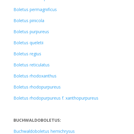
Boletus permagnificus
Boletus pinicola
Boletus purpureus
Boletus queletii
Boletus regius
Boletus reticulatus
Boletus rhodoxanthus
Boletus rhodopurpureus
Boletus rhodopurpureus f. xanthopurpureus
BUCHWALDOBOLETUS:
Buchwaldoboletus hemichrysus