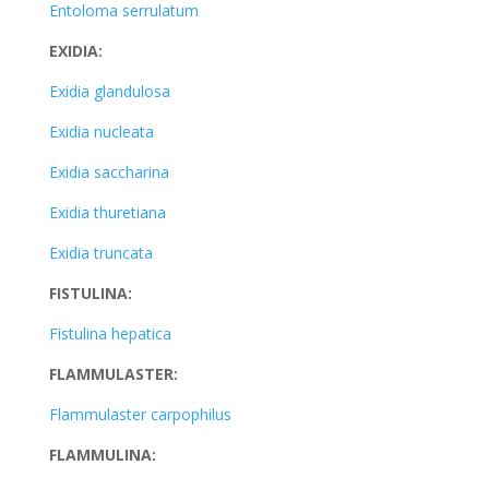
Entoloma serrulatum
EXIDIA:
Exidia glandulosa
Exidia nucleata
Exidia saccharina
Exidia thuretiana
Exidia truncata
FISTULINA:
Fistulina hepatica
FLAMMULASTER:
Flammulaster carpophilus
FLAMMULINA: