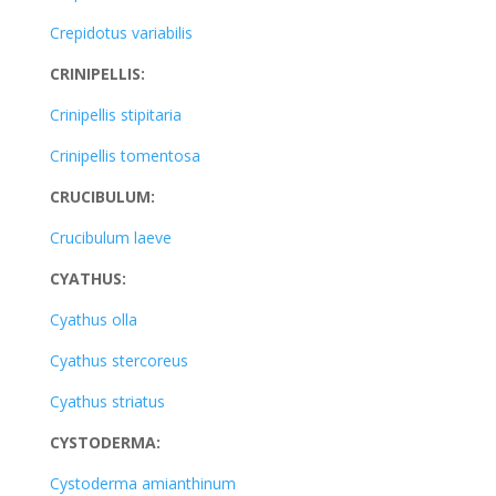
Crepidotus variabilis
CRINIPELLIS:
Crinipellis stipitaria
Crinipellis tomentosa
CRUCIBULUM:
Crucibulum laeve
CYATHUS:
Cyathus olla
Cyathus stercoreus
Cyathus striatus
CYSTODERMA:
Cystoderma amianthinum