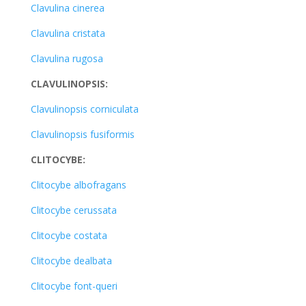
Clavulina cinerea
Clavulina cristata
Clavulina rugosa
CLAVULINOPSIS:
Clavulinopsis corniculata
Clavulinopsis fusiformis
CLITOCYBE:
Clitocybe albofragans
Clitocybe cerussata
Clitocybe costata
Clitocybe dealbata
Clitocybe font-queri