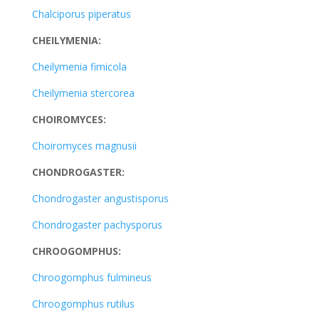
Chalciporus piperatus
CHEILYMENIA:
Cheilymenia fimicola
Cheilymenia stercorea
CHOIROMYCES:
Choiromyces magnusii
CHONDROGASTER:
Chondrogaster angustisporus
Chondrogaster pachysporus
CHROOGOMPHUS:
Chroogomphus fulmineus
Chroogomphus rutilus