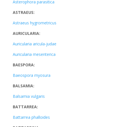
Asterophora parasitica
ASTRAEUS:
Astraeus hygrometricus
AURICULARIA:
Auricularia aricula-judae
Auricularia mesenterica
BAESPORA:
Baeospora myosura
BALSAMIA:
Balsamia vulgaris
BATTARREA:
Battarrea phalloides