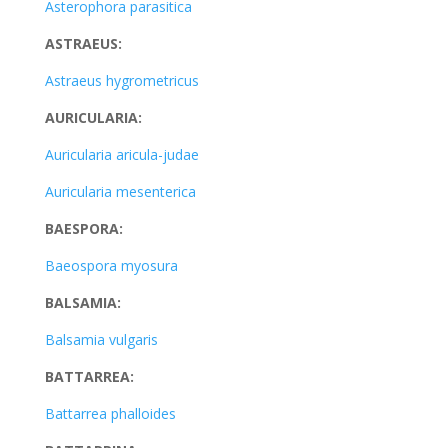
Asterophora parasitica
ASTRAEUS:
Astraeus hygrometricus
AURICULARIA:
Auricularia aricula-judae
Auricularia mesenterica
BAESPORA:
Baeospora myosura
BALSAMIA:
Balsamia vulgaris
BATTARREA:
Battarrea phalloides