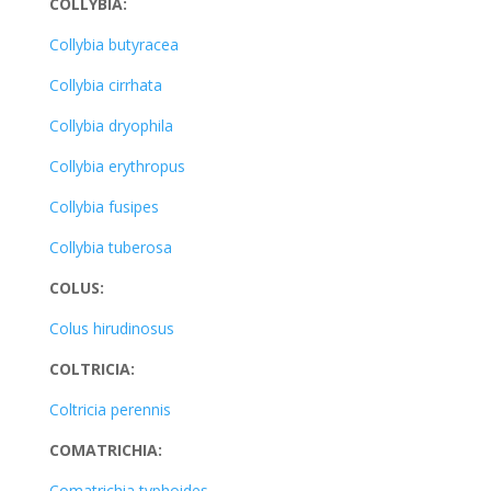
COLLYBIA:
Collybia butyracea
Collybia cirrhata
Collybia dryophila
Collybia erythropus
Collybia fusipes
Collybia tuberosa
COLUS:
Colus hirudinosus
COLTRICIA:
Coltricia perennis
COMATRICHIA:
Comatrichia typhoides