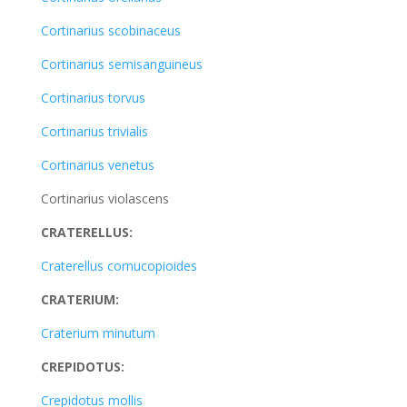
Cortinarius scobinaceus
Cortinarius semisanguineus
Cortinarius torvus
Cortinarius trivialis
Cortinarius venetus
Cortinarius violascens
CRATERELLUS:
Craterellus cornucopioides
CRATERIUM:
Craterium minutum
CREPIDOTUS:
Crepidotus mollis