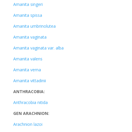
Amanita singeri
Amanita spissa
Amanita umbrinolutea
Amanita vaginata
Amanita vaginata var. alba
Amanita valens
Amanita verna
Amanita vittadinii
ANTHRACOBIA:
Anthracobia nitida
GEN ARACHNION:
Arachnion lazoi