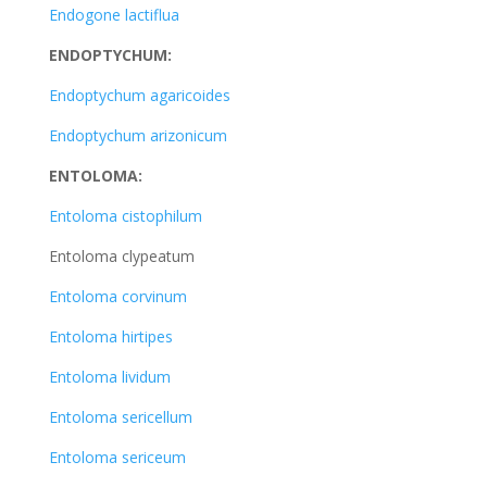
Endogone lactiflua
ENDOPTYCHUM:
Endoptychum agaricoides
Endoptychum arizonicum
ENTOLOMA:
Entoloma cistophilum
Entoloma clypeatum
Entoloma corvinum
Entoloma hirtipes
Entoloma lividum
Entoloma sericellum
Entoloma sericeum