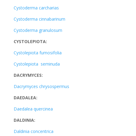
Cystoderma carcharias
Cystoderma cinnabarinum
Cystoderma granulosum
CYSTOLEPIOTA:
Cystolepiota fumosifolia
Cystolepiota seminuda
DACRYMYCES:
Dacrymyces chrysospermus
DAEDALEA:
Daedalea quercinea
DALDINIA:
Daldinia concentrica