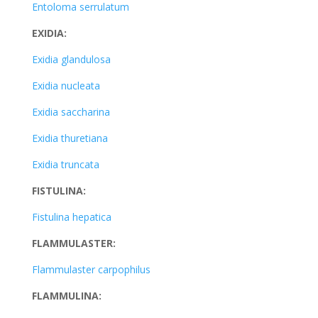
Entoloma serrulatum
EXIDIA:
Exidia glandulosa
Exidia nucleata
Exidia saccharina
Exidia thuretiana
Exidia truncata
FISTULINA:
Fistulina hepatica
FLAMMULASTER:
Flammulaster carpophilus
FLAMMULINA: