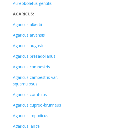
Aureoboletus gentilis
AGARICUS:
Agaricus albertii
Agaricus arvensis
Agaricus augustus
Agaricus bresadolianus
Agaricus campestris
Agaricus campestris var.
squamulosus
Agaricus comtulus
Agaricus cupreo-brunneus
Agaricus impudicus
Agaricus langei