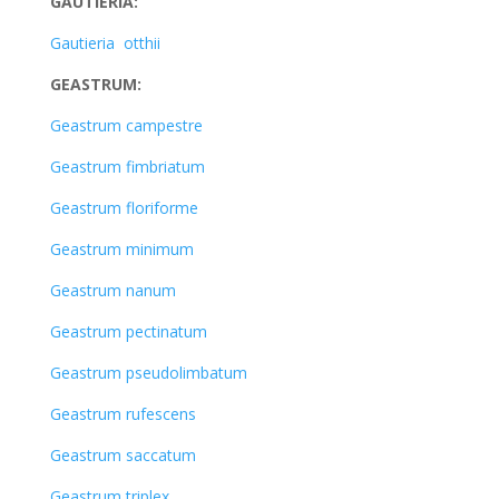
GAUTIERIA:
Gautieria otthii
GEASTRUM:
Geastrum campestre
Geastrum fimbriatum
Geastrum floriforme
Geastrum minimum
Geastrum nanum
Geastrum pectinatum
Geastrum pseudolimbatum
Geastrum rufescens
Geastrum saccatum
Geastrum triplex