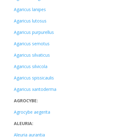
Agaricus lanipes
Agaricus lutosus
Agaricus purpurellus
Agaricus semotus
Agaricus silvaticus
Agaricus silvicola
Agaricus spissicaulis
Agaricus xantoderma
AGROCYBE:
Agrocybe aegerita
ALEURIA:
Aleuria aurantia