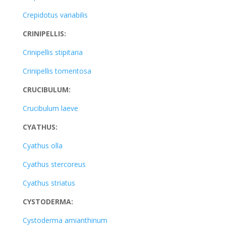
Crepidotus variabilis
CRINIPELLIS:
Crinipellis stipitaria
Crinipellis tomentosa
CRUCIBULUM:
Crucibulum laeve
CYATHUS:
Cyathus olla
Cyathus stercoreus
Cyathus striatus
CYSTODERMA:
Cystoderma amianthinum