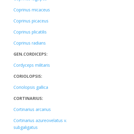
Coprinus micaceus
Coprinus picaceus
Coprinus plicatilis
Coprinus radians
GEN.CORDICEPS:
Cordyceps militaris
CORIOLOPSIS:
Coriolopsis gallica
CORTINARIUS:
Cortinarius arcanus
Cortinarius azureovelatus v.
subgaligatus