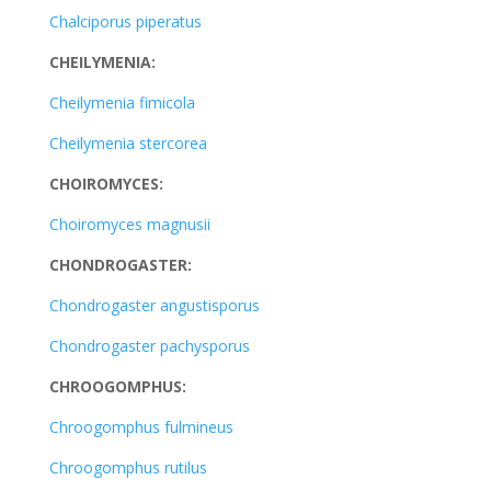
Chalciporus piperatus
CHEILYMENIA:
Cheilymenia fimicola
Cheilymenia stercorea
CHOIROMYCES:
Choiromyces magnusii
CHONDROGASTER:
Chondrogaster angustisporus
Chondrogaster pachysporus
CHROOGOMPHUS:
Chroogomphus fulmineus
Chroogomphus rutilus