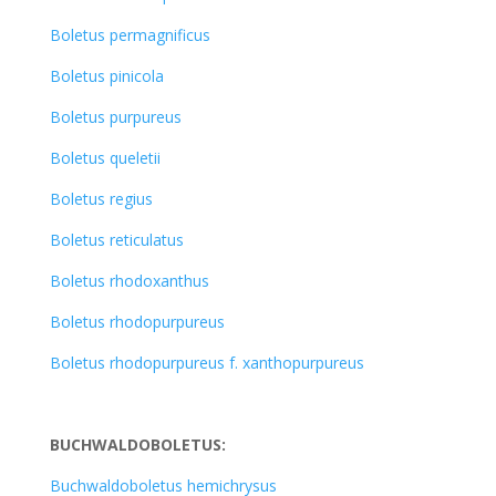
Boletus permagnificus
Boletus pinicola
Boletus purpureus
Boletus queletii
Boletus regius
Boletus reticulatus
Boletus rhodoxanthus
Boletus rhodopurpureus
Boletus rhodopurpureus f. xanthopurpureus
BUCHWALDOBOLETUS:
Buchwaldoboletus hemichrysus