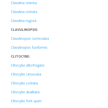
Clavulina cinerea
Clavulina cristata
Clavulina rugosa
CLAVULINOPSIS:
Clavulinopsis corniculata
Clavulinopsis fusiformis
CLITOCYBE:
Clitocybe albofragans
Clitocybe cerussata
Clitocybe costata
Clitocybe dealbata
Clitocybe font-queri