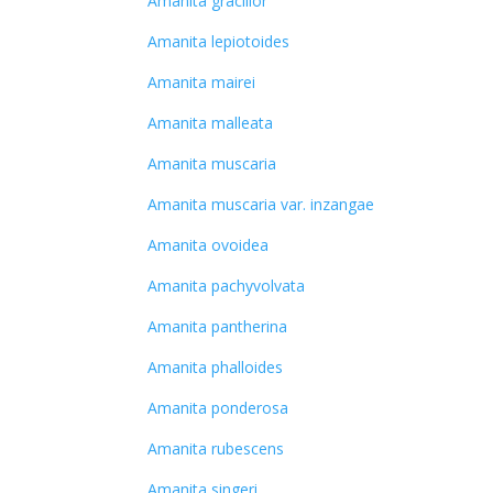
Amanita gracilior
Amanita lepiotoides
Amanita mairei
Amanita malleata
Amanita muscaria
Amanita muscaria var. inzangae
Amanita ovoidea
Amanita pachyvolvata
Amanita pantherina
Amanita phalloides
Amanita ponderosa
Amanita rubescens
Amanita singeri