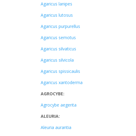
Agaricus lanipes
Agaricus lutosus
Agaricus purpurellus
Agaricus semotus
Agaricus silvaticus
Agaricus silvicola
Agaricus spissicaulis
Agaricus xantoderma
AGROCYBE:
Agrocybe aegerita
ALEURIA:
Aleuria aurantia