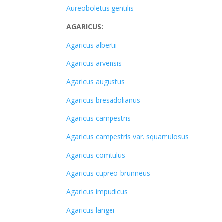
Aureoboletus gentilis
AGARICUS:
Agaricus albertii
Agaricus arvensis
Agaricus augustus
Agaricus bresadolianus
Agaricus campestris
Agaricus campestris var. squamulosus
Agaricus comtulus
Agaricus cupreo-brunneus
Agaricus impudicus
Agaricus langei