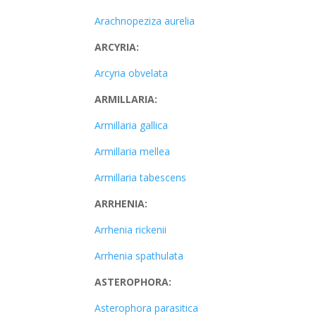
Arachnopeziza aurelia
ARCYRIA:
Arcyria obvelata
ARMILLARIA:
Armillaria gallica
Armillaria mellea
Armillaria tabescens
ARRHENIA:
Arrhenia rickenii
Arrhenia spathulata
ASTEROPHORA:
Asterophora parasitica