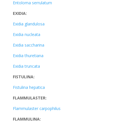
Entoloma serrulatum
EXIDIA:
Exidia glandulosa
Exidia nucleata
Exidia saccharina
Exidia thuretiana
Exidia truncata
FISTULINA:
Fistulina hepatica
FLAMMULASTER:
Flammulaster carpophilus
FLAMMULINA: