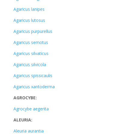
Agaricus lanipes
Agaricus lutosus
Agaricus purpurellus
Agaricus semotus
Agaricus silvaticus
Agaricus silvicola
Agaricus spissicaulis
Agaricus xantoderma
AGROCYBE:
Agrocybe aegerita
ALEURIA:
Aleuria aurantia