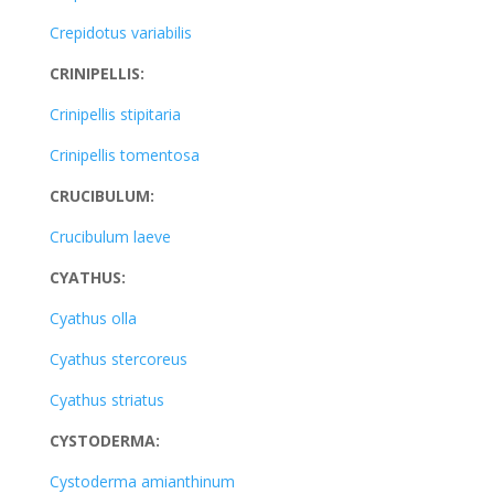
Crepidotus variabilis
CRINIPELLIS:
Crinipellis stipitaria
Crinipellis tomentosa
CRUCIBULUM:
Crucibulum laeve
CYATHUS:
Cyathus olla
Cyathus stercoreus
Cyathus striatus
CYSTODERMA:
Cystoderma amianthinum