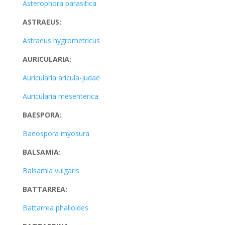
Asterophora parasitica
ASTRAEUS:
Astraeus hygrometricus
AURICULARIA:
Auricularia aricula-judae
Auricularia mesenterica
BAESPORA:
Baeospora myosura
BALSAMIA:
Balsamia vulgaris
BATTARREA:
Battarrea phalloides