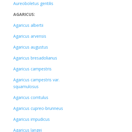
Aureoboletus gentilis
AGARICUS:
Agaricus albertii
Agaricus arvensis
Agaricus augustus
Agaricus bresadolianus
Agaricus campestris
Agaricus campestris var.
squamulosus
Agaricus comtulus
Agaricus cupreo-brunneus
Agaricus impudicus
Agaricus langei