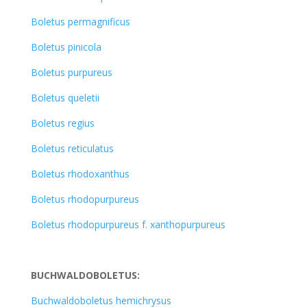
Boletus permagnificus
Boletus pinicola
Boletus purpureus
Boletus queletii
Boletus regius
Boletus reticulatus
Boletus rhodoxanthus
Boletus rhodopurpureus
Boletus rhodopurpureus f. xanthopurpureus
BUCHWALDOBOLETUS:
Buchwaldoboletus hemichrysus