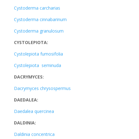
Cystoderma carcharias
Cystoderma cinnabarinum
Cystoderma granulosum
CYSTOLEPIOTA:
Cystolepiota fumosifolia
Cystolepiota seminuda
DACRYMYCES:
Dacrymyces chrysospermus
DAEDALEA:
Daedalea quercinea
DALDINIA:
Daldinia concentrica