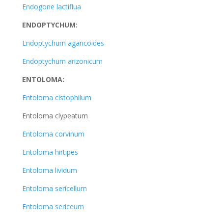
Endogone lactiflua
ENDOPTYCHUM:
Endoptychum agaricoides
Endoptychum arizonicum
ENTOLOMA:
Entoloma cistophilum
Entoloma clypeatum
Entoloma corvinum
Entoloma hirtipes
Entoloma lividum
Entoloma sericellum
Entoloma sericeum