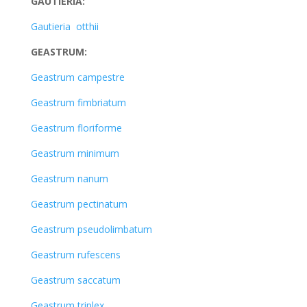
GAUTIERIA:
Gautieria otthii
GEASTRUM:
Geastrum campestre
Geastrum fimbriatum
Geastrum floriforme
Geastrum minimum
Geastrum nanum
Geastrum pectinatum
Geastrum pseudolimbatum
Geastrum rufescens
Geastrum saccatum
Geastrum triplex