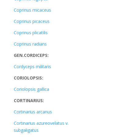
Coprinus micaceus
Coprinus picaceus
Coprinus plicatilis
Coprinus radians
GEN.CORDICEPS:
Cordyceps militaris
CORIOLOPSIS:
Coriolopsis gallica
CORTINARIUS:
Cortinarius arcanus
Cortinarius azureovelatus v.
subgaligatus