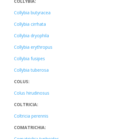
COLLYBIA:
Collybia butyracea
Collybia cirrhata
Collybia dryophila
Collybia erythropus
Collybia fusipes
Collybia tuberosa
COLUS:
Colus hirudinosus
COLTRICIA:
Coltricia perennis
COMATRICHIA:
Comatrichia typhoides