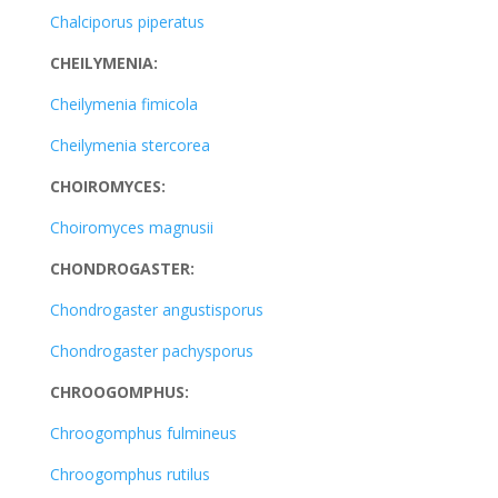
Chalciporus piperatus
CHEILYMENIA:
Cheilymenia fimicola
Cheilymenia stercorea
CHOIROMYCES:
Choiromyces magnusii
CHONDROGASTER:
Chondrogaster angustisporus
Chondrogaster pachysporus
CHROOGOMPHUS:
Chroogomphus fulmineus
Chroogomphus rutilus