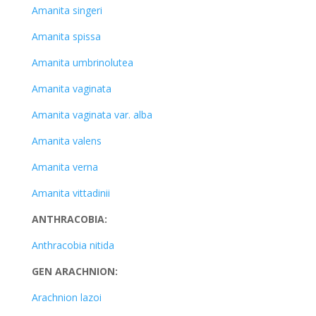
Amanita singeri
Amanita spissa
Amanita umbrinolutea
Amanita vaginata
Amanita vaginata var. alba
Amanita valens
Amanita verna
Amanita vittadinii
ANTHRACOBIA:
Anthracobia nitida
GEN ARACHNION:
Arachnion lazoi