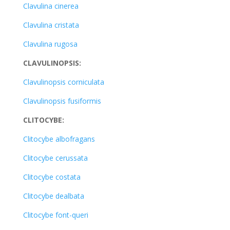
Clavulina cinerea
Clavulina cristata
Clavulina rugosa
CLAVULINOPSIS:
Clavulinopsis corniculata
Clavulinopsis fusiformis
CLITOCYBE:
Clitocybe albofragans
Clitocybe cerussata
Clitocybe costata
Clitocybe dealbata
Clitocybe font-queri