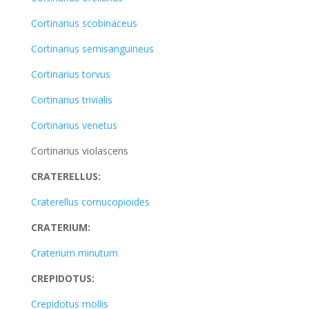
Cortinarius scobinaceus
Cortinarius semisanguineus
Cortinarius torvus
Cortinarius trivialis
Cortinarius venetus
Cortinarius violascens
CRATERELLUS:
Craterellus cornucopioides
CRATERIUM:
Craterium minutum
CREPIDOTUS:
Crepidotus mollis