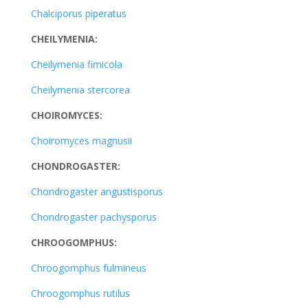
Chalciporus piperatus
CHEILYMENIA:
Cheilymenia fimicola
Cheilymenia stercorea
CHOIROMYCES:
Choiromyces magnusii
CHONDROGASTER:
Chondrogaster angustisporus
Chondrogaster pachysporus
CHROOGOMPHUS:
Chroogomphus fulmineus
Chroogomphus rutilus