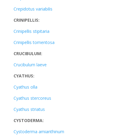
Crepidotus variabilis
CRINIPELLIS:
Crinipellis stipitaria
Crinipellis tomentosa
CRUCIBULUM:
Crucibulum laeve
CYATHUS:
Cyathus olla
Cyathus stercoreus
Cyathus striatus
CYSTODERMA:
Cystoderma amianthinum