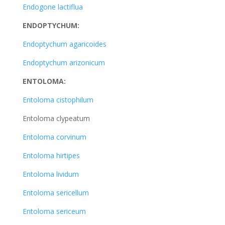
Endogone lactiflua
ENDOPTYCHUM:
Endoptychum agaricoides
Endoptychum arizonicum
ENTOLOMA:
Entoloma cistophilum
Entoloma clypeatum
Entoloma corvinum
Entoloma hirtipes
Entoloma lividum
Entoloma sericellum
Entoloma sericeum