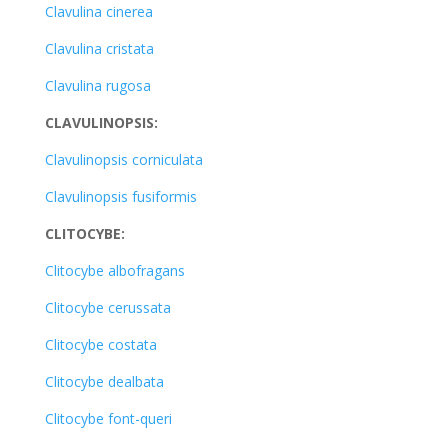
Clavulina cinerea
Clavulina cristata
Clavulina rugosa
CLAVULINOPSIS:
Clavulinopsis corniculata
Clavulinopsis fusiformis
CLITOCYBE:
Clitocybe albofragans
Clitocybe cerussata
Clitocybe costata
Clitocybe dealbata
Clitocybe font-queri