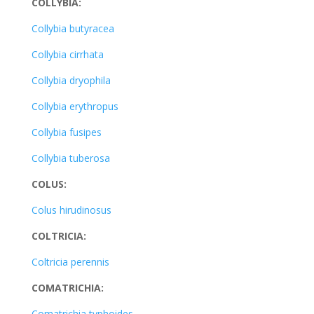
COLLYBIA:
Collybia butyracea
Collybia cirrhata
Collybia dryophila
Collybia erythropus
Collybia fusipes
Collybia tuberosa
COLUS:
Colus hirudinosus
COLTRICIA:
Coltricia perennis
COMATRICHIA:
Comatrichia typhoides