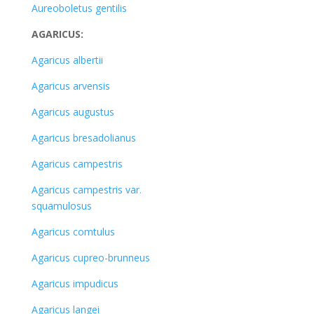
Aureoboletus gentilis
AGARICUS:
Agaricus albertii
Agaricus arvensis
Agaricus augustus
Agaricus bresadolianus
Agaricus campestris
Agaricus campestris var.
squamulosus
Agaricus comtulus
Agaricus cupreo-brunneus
Agaricus impudicus
Agaricus langei