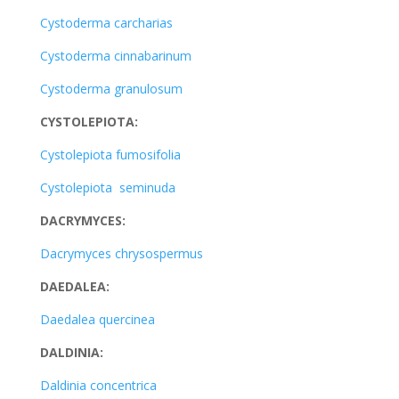
Cystoderma carcharias
Cystoderma cinnabarinum
Cystoderma granulosum
CYSTOLEPIOTA:
Cystolepiota fumosifolia
Cystolepiota seminuda
DACRYMYCES:
Dacrymyces chrysospermus
DAEDALEA:
Daedalea quercinea
DALDINIA:
Daldinia concentrica