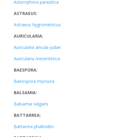
Asterophora parasitica
ASTRAEUS:
Astraeus hygrometricus
AURICULARIA:
Auricularia aricula-judae
Auricularia mesenterica
BAESPORA:
Baeospora myosura
BALSAMIA:
Balsamia vulgaris
BATTARREA:
Battarrea phalloides