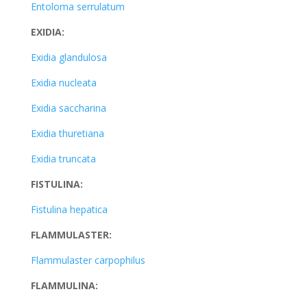
Entoloma serrulatum
EXIDIA:
Exidia glandulosa
Exidia nucleata
Exidia saccharina
Exidia thuretiana
Exidia truncata
FISTULINA:
Fistulina hepatica
FLAMMULASTER:
Flammulaster carpophilus
FLAMMULINA: