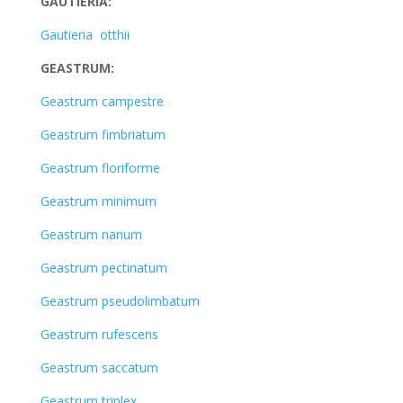
GAUTIERIA:
Gautieria otthii
GEASTRUM:
Geastrum campestre
Geastrum fimbriatum
Geastrum floriforme
Geastrum minimum
Geastrum nanum
Geastrum pectinatum
Geastrum pseudolimbatum
Geastrum rufescens
Geastrum saccatum
Geastrum triplex