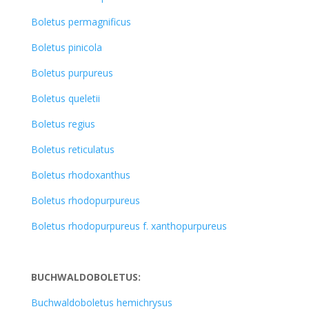
Boletus permagnificus
Boletus pinicola
Boletus purpureus
Boletus queletii
Boletus regius
Boletus reticulatus
Boletus rhodoxanthus
Boletus rhodopurpureus
Boletus rhodopurpureus f. xanthopurpureus
BUCHWALDOBOLETUS:
Buchwaldoboletus hemichrysus