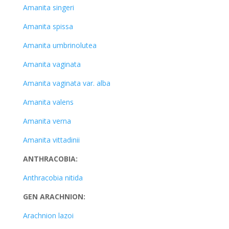
Amanita singeri
Amanita spissa
Amanita umbrinolutea
Amanita vaginata
Amanita vaginata var. alba
Amanita valens
Amanita verna
Amanita vittadinii
ANTHRACOBIA:
Anthracobia nitida
GEN ARACHNION:
Arachnion lazoi