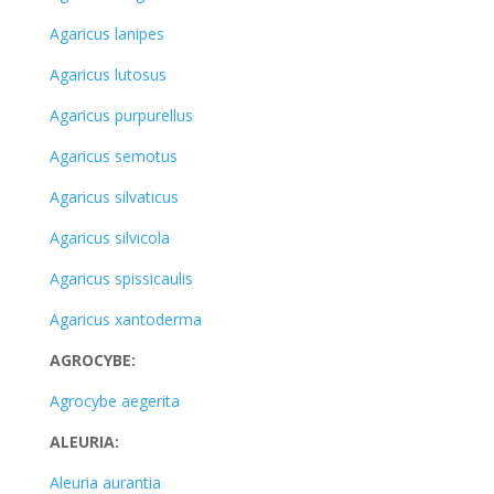
Agaricus lanipes
Agaricus lutosus
Agaricus purpurellus
Agaricus semotus
Agaricus silvaticus
Agaricus silvicola
Agaricus spissicaulis
Agaricus xantoderma
AGROCYBE:
Agrocybe aegerita
ALEURIA:
Aleuria aurantia