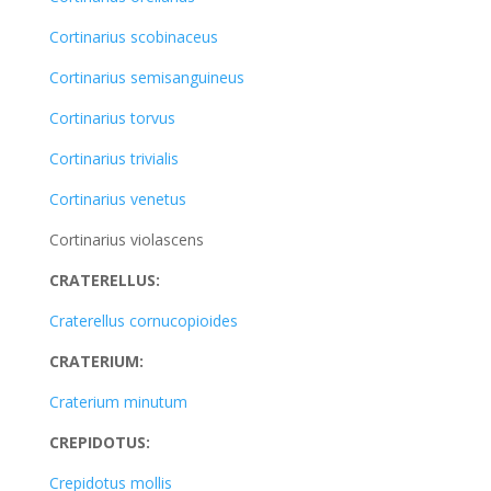
Cortinarius scobinaceus
Cortinarius semisanguineus
Cortinarius torvus
Cortinarius trivialis
Cortinarius venetus
Cortinarius violascens
CRATERELLUS:
Craterellus cornucopioides
CRATERIUM:
Craterium minutum
CREPIDOTUS:
Crepidotus mollis