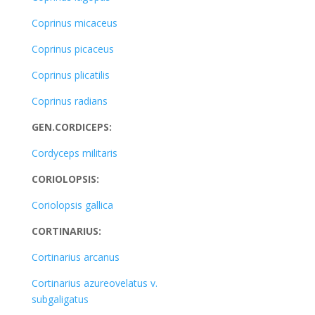
Coprinus micaceus
Coprinus picaceus
Coprinus plicatilis
Coprinus radians
GEN.CORDICEPS:
Cordyceps militaris
CORIOLOPSIS:
Coriolopsis gallica
CORTINARIUS:
Cortinarius arcanus
Cortinarius azureovelatus v.
subgaligatus