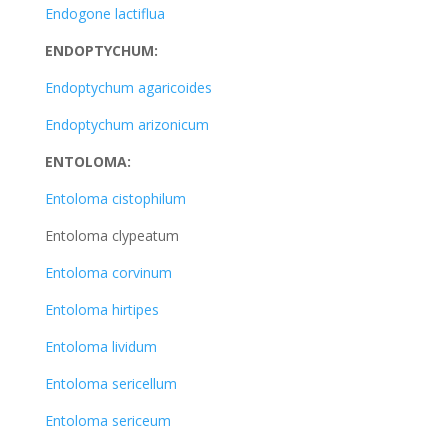
Endogone lactiflua
ENDOPTYCHUM:
Endoptychum agaricoides
Endoptychum arizonicum
ENTOLOMA:
Entoloma cistophilum
Entoloma clypeatum
Entoloma corvinum
Entoloma hirtipes
Entoloma lividum
Entoloma sericellum
Entoloma sericeum