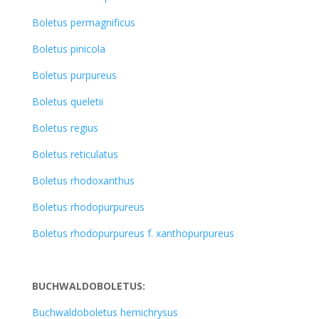
Boletus permagnificus
Boletus pinicola
Boletus purpureus
Boletus queletii
Boletus regius
Boletus reticulatus
Boletus rhodoxanthus
Boletus rhodopurpureus
Boletus rhodopurpureus f. xanthopurpureus
BUCHWALDOBOLETUS:
Buchwaldoboletus hemichrysus