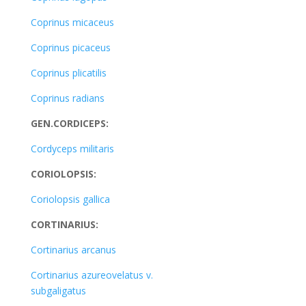
Coprinus micaceus
Coprinus picaceus
Coprinus plicatilis
Coprinus radians
GEN.CORDICEPS:
Cordyceps militaris
CORIOLOPSIS:
Coriolopsis gallica
CORTINARIUS:
Cortinarius arcanus
Cortinarius azureovelatus v.
subgaligatus