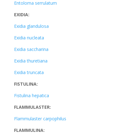
Entoloma serrulatum
EXIDIA:
Exidia glandulosa
Exidia nucleata
Exidia saccharina
Exidia thuretiana
Exidia truncata
FISTULINA:
Fistulina hepatica
FLAMMULASTER:
Flammulaster carpophilus
FLAMMULINA: