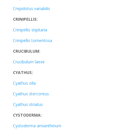
Crepidotus variabilis
CRINIPELLIS:
Crinipellis stipitaria
Crinipellis tomentosa
CRUCIBULUM:
Crucibulum laeve
CYATHUS:
Cyathus olla
Cyathus stercoreus
Cyathus striatus
CYSTODERMA:
Cystoderma amianthinum