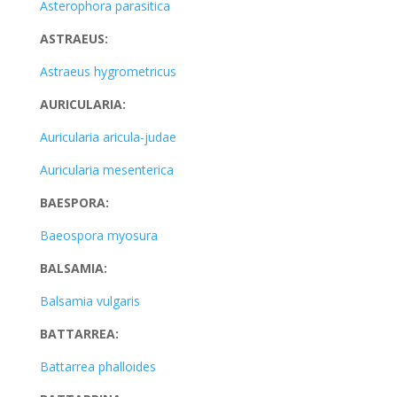
Asterophora parasitica
ASTRAEUS:
Astraeus hygrometricus
AURICULARIA:
Auricularia aricula-judae
Auricularia mesenterica
BAESPORA:
Baeospora myosura
BALSAMIA:
Balsamia vulgaris
BATTARREA:
Battarrea phalloides