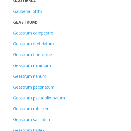
GAUTIERIA:
Gautieria otthii
GEASTRUM:
Geastrum campestre
Geastrum fimbriatum
Geastrum floriforme
Geastrum minimum
Geastrum nanum
Geastrum pectinatum
Geastrum pseudolimbatum
Geastrum rufescens
Geastrum saccatum
Geastrum triplex