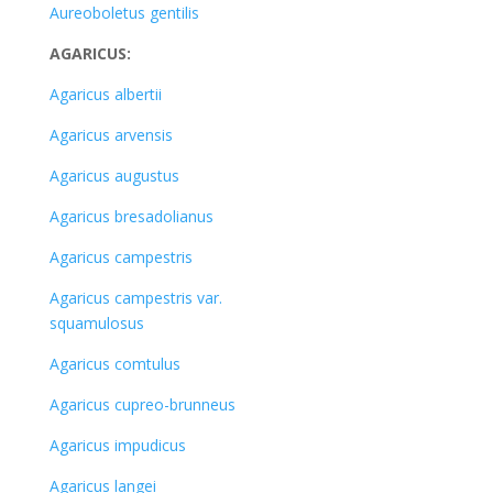
Aureoboletus gentilis
AGARICUS:
Agaricus albertii
Agaricus arvensis
Agaricus augustus
Agaricus bresadolianus
Agaricus campestris
Agaricus campestris var.
squamulosus
Agaricus comtulus
Agaricus cupreo-brunneus
Agaricus impudicus
Agaricus langei