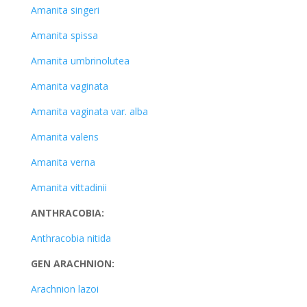
Amanita singeri
Amanita spissa
Amanita umbrinolutea
Amanita vaginata
Amanita vaginata var. alba
Amanita valens
Amanita verna
Amanita vittadinii
ANTHRACOBIA:
Anthracobia nitida
GEN ARACHNION:
Arachnion lazoi