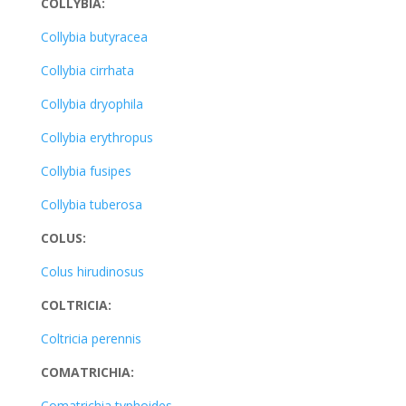
COLLYBIA:
Collybia butyracea
Collybia cirrhata
Collybia dryophila
Collybia erythropus
Collybia fusipes
Collybia tuberosa
COLUS:
Colus hirudinosus
COLTRICIA:
Coltricia perennis
COMATRICHIA:
Comatrichia typhoides