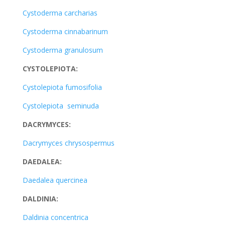
Cystoderma carcharias
Cystoderma cinnabarinum
Cystoderma granulosum
CYSTOLEPIOTA:
Cystolepiota fumosifolia
Cystolepiota seminuda
DACRYMYCES:
Dacrymyces chrysospermus
DAEDALEA:
Daedalea quercinea
DALDINIA:
Daldinia concentrica