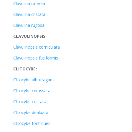
Clavulina cinerea
Clavulina cristata
Clavulina rugosa
CLAVULINOPSIS:
Clavulinopsis corniculata
Clavulinopsis fusiformis
CLITOCYBE:
Clitocybe albofragans
Clitocybe cerussata
Clitocybe costata
Clitocybe dealbata
Clitocybe font-queri