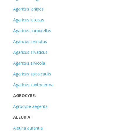
Agaricus lanipes
Agaricus lutosus
Agaricus purpurellus
Agaricus semotus
Agaricus silvaticus
Agaricus silvicola
Agaricus spissicaulis
Agaricus xantoderma
AGROCYBE:
Agrocybe aegerita
ALEURIA:
Aleuria aurantia