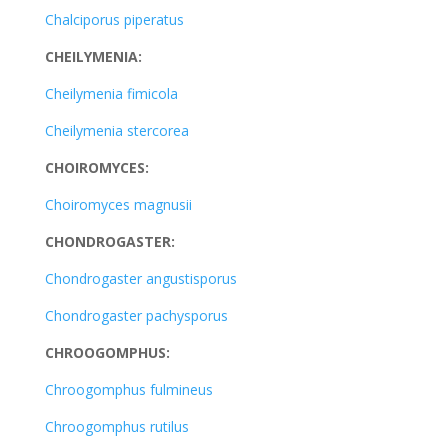
Chalciporus piperatus
CHEILYMENIA:
Cheilymenia fimicola
Cheilymenia stercorea
CHOIROMYCES:
Choiromyces magnusii
CHONDROGASTER:
Chondrogaster angustisporus
Chondrogaster pachysporus
CHROOGOMPHUS:
Chroogomphus fulmineus
Chroogomphus rutilus