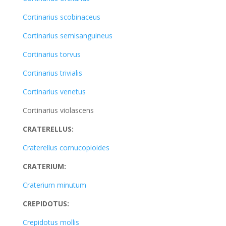
Cortinarius scobinaceus
Cortinarius semisanguineus
Cortinarius torvus
Cortinarius trivialis
Cortinarius venetus
Cortinarius violascens
CRATERELLUS:
Craterellus cornucopioides
CRATERIUM:
Craterium minutum
CREPIDOTUS:
Crepidotus mollis