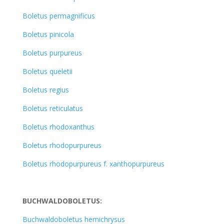
Boletus permagnificus
Boletus pinicola
Boletus purpureus
Boletus queletii
Boletus regius
Boletus reticulatus
Boletus rhodoxanthus
Boletus rhodopurpureus
Boletus rhodopurpureus f. xanthopurpureus
BUCHWALDOBOLETUS:
Buchwaldoboletus hemichrysus