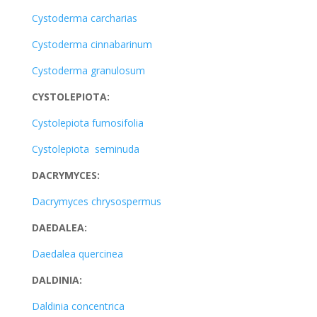
Cystoderma carcharias
Cystoderma cinnabarinum
Cystoderma granulosum
CYSTOLEPIOTA:
Cystolepiota fumosifolia
Cystolepiota seminuda
DACRYMYCES:
Dacrymyces chrysospermus
DAEDALEA:
Daedalea quercinea
DALDINIA:
Daldinia concentrica