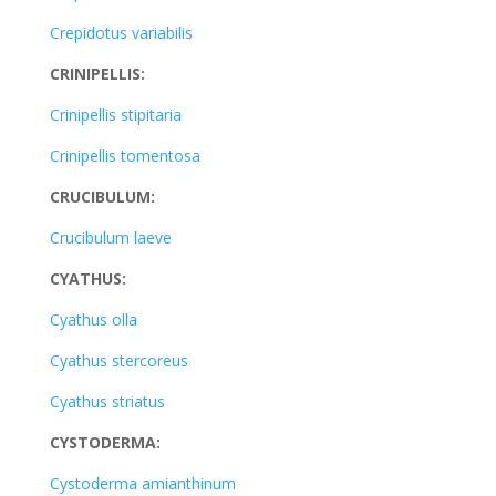
Crepidotus variabilis
CRINIPELLIS:
Crinipellis stipitaria
Crinipellis tomentosa
CRUCIBULUM:
Crucibulum laeve
CYATHUS:
Cyathus olla
Cyathus stercoreus
Cyathus striatus
CYSTODERMA:
Cystoderma amianthinum