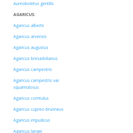
Aureoboletus gentilis
AGARICUS:
Agaricus albertii
Agaricus arvensis
Agaricus augustus
Agaricus bresadolianus
Agaricus campestris
Agaricus campestris var.
squamulosus
Agaricus comtulus
Agaricus cupreo-brunneus
Agaricus impudicus
Agaricus langei