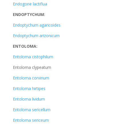
Endogone lactiflua
ENDOPTYCHUM:
Endoptychum agaricoides
Endoptychum arizonicum
ENTOLOMA:
Entoloma cistophilum
Entoloma clypeatum
Entoloma corvinum
Entoloma hirtipes
Entoloma lividum
Entoloma sericellum
Entoloma sericeum