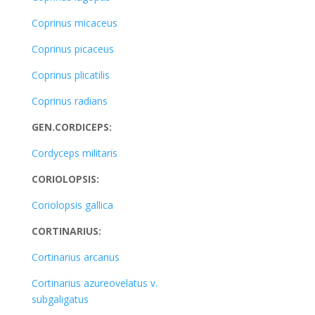
Coprinus micaceus
Coprinus picaceus
Coprinus plicatilis
Coprinus radians
GEN.CORDICEPS:
Cordyceps militaris
CORIOLOPSIS:
Coriolopsis gallica
CORTINARIUS:
Cortinarius arcanus
Cortinarius azureovelatus v.
subgaligatus