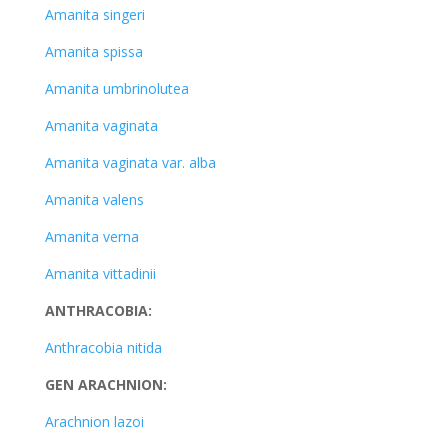
Amanita singeri
Amanita spissa
Amanita umbrinolutea
Amanita vaginata
Amanita vaginata var. alba
Amanita valens
Amanita verna
Amanita vittadinii
ANTHRACOBIA:
Anthracobia nitida
GEN ARACHNION:
Arachnion lazoi