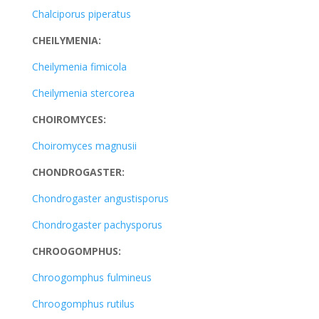
Chalciporus piperatus
CHEILYMENIA:
Cheilymenia fimicola
Cheilymenia stercorea
CHOIROMYCES:
Choiromyces magnusii
CHONDROGASTER:
Chondrogaster angustisporus
Chondrogaster pachysporus
CHROOGOMPHUS:
Chroogomphus fulmineus
Chroogomphus rutilus