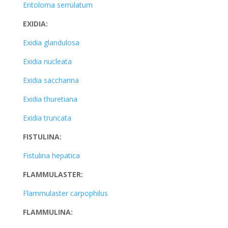
Entoloma serrulatum
EXIDIA:
Exidia glandulosa
Exidia nucleata
Exidia saccharina
Exidia thuretiana
Exidia truncata
FISTULINA:
Fistulina hepatica
FLAMMULASTER:
Flammulaster carpophilus
FLAMMULINA: