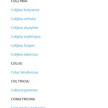
COLLYBIA:
Collybia butyracea
Collybia cirrhata
Collybia dryophila
Collybia erythropus
Collybia fusipes
Collybia tuberosa
COLUS:
Colus hirudinosus
COLTRICIA:
Coltricia perennis
COMATRICHIA:
Comatrichia typhoides