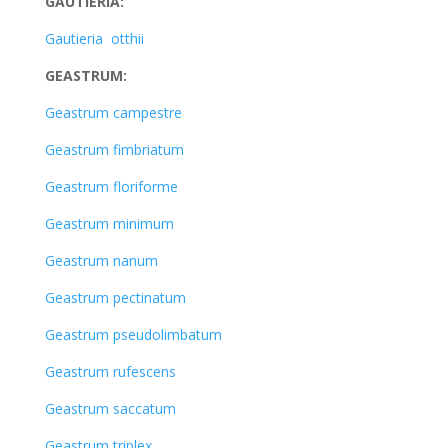
GAUTIERIA:
Gautieria otthii
GEASTRUM:
Geastrum campestre
Geastrum fimbriatum
Geastrum floriforme
Geastrum minimum
Geastrum nanum
Geastrum pectinatum
Geastrum pseudolimbatum
Geastrum rufescens
Geastrum saccatum
Geastrum triplex