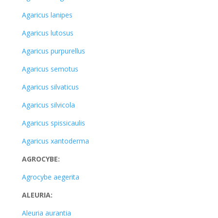
Agaricus lanipes
Agaricus lutosus
Agaricus purpurellus
Agaricus semotus
Agaricus silvaticus
Agaricus silvicola
Agaricus spissicaulis
Agaricus xantoderma
AGROCYBE:
Agrocybe aegerita
ALEURIA:
Aleuria aurantia