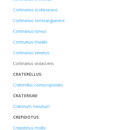
Cortinarius scobinaceus
Cortinarius semisanguineus
Cortinarius torvus
Cortinarius trivialis
Cortinarius venetus
Cortinarius violascens
CRATERELLUS:
Craterellus cornucopioides
CRATERIUM:
Craterium minutum
CREPIDOTUS:
Crepidotus mollis