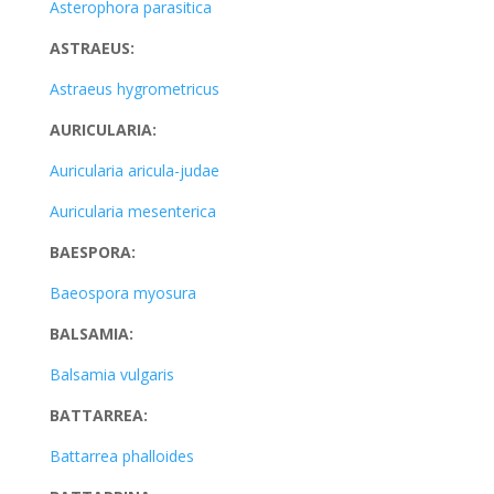
Asterophora parasitica
ASTRAEUS:
Astraeus hygrometricus
AURICULARIA:
Auricularia aricula-judae
Auricularia mesenterica
BAESPORA:
Baeospora myosura
BALSAMIA:
Balsamia vulgaris
BATTARREA:
Battarrea phalloides