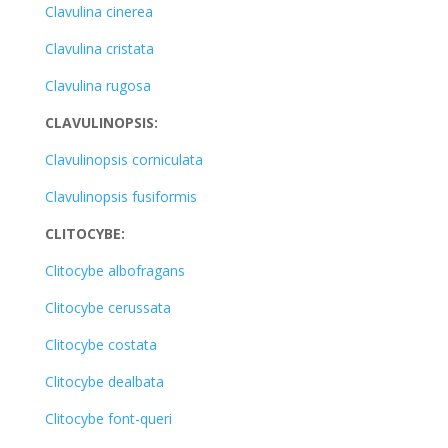
Clavulina cinerea
Clavulina cristata
Clavulina rugosa
CLAVULINOPSIS:
Clavulinopsis corniculata
Clavulinopsis fusiformis
CLITOCYBE:
Clitocybe albofragans
Clitocybe cerussata
Clitocybe costata
Clitocybe dealbata
Clitocybe font-queri