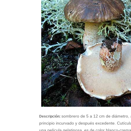
sombrero de 5 a 12 cm de diámetro, 
Descripción:
principio incurvado y después excedente. Cutícul
una película gelatinosa, es de color blanco-crem