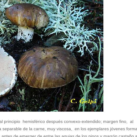
al principio hemisférico después convexo-extendido; margen fino, al
a separable de la carne, muy viscosa, en los ejemplares jóvenes form
a antes de emerger de entre las agujas de los pinos y marrón castaño a