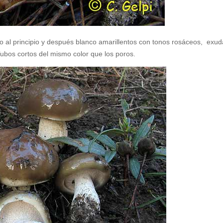
o al principio y después blanco amarillentos con tonos rosáceos,
exud
Tubos cortos del mismo color que los poros.