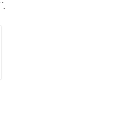
o en
ndir