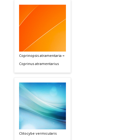
Coprinopsis atramentaria =
Coprinus atramentarius
Clitocybe vermicularis