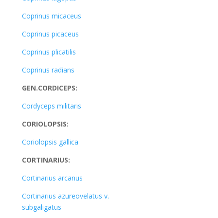
Coprinus micaceus
Coprinus picaceus
Coprinus plicatilis
Coprinus radians
GEN.CORDICEPS:
Cordyceps militaris
CORIOLOPSIS:
Coriolopsis gallica
CORTINARIUS:
Cortinarius arcanus
Cortinarius azureovelatus v.
subgaligatus