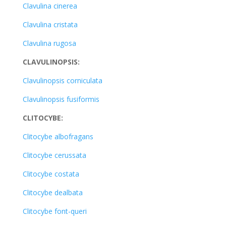
Clavulina cinerea
Clavulina cristata
Clavulina rugosa
CLAVULINOPSIS:
Clavulinopsis corniculata
Clavulinopsis fusiformis
CLITOCYBE:
Clitocybe albofragans
Clitocybe cerussata
Clitocybe costata
Clitocybe dealbata
Clitocybe font-queri