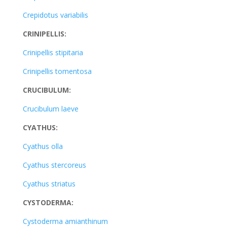
Crepidotus variabilis
CRINIPELLIS:
Crinipellis stipitaria
Crinipellis tomentosa
CRUCIBULUM:
Crucibulum laeve
CYATHUS:
Cyathus olla
Cyathus stercoreus
Cyathus striatus
CYSTODERMA:
Cystoderma amianthinum