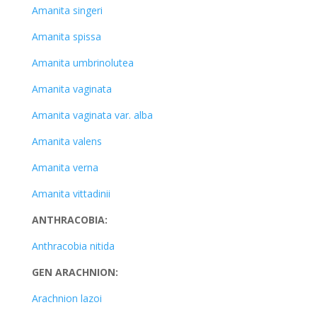
Amanita singeri
Amanita spissa
Amanita umbrinolutea
Amanita vaginata
Amanita vaginata var. alba
Amanita valens
Amanita verna
Amanita vittadinii
ANTHRACOBIA:
Anthracobia nitida
GEN ARACHNION:
Arachnion lazoi