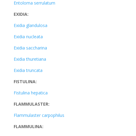
Entoloma serrulatum
EXIDIA:
Exidia glandulosa
Exidia nucleata
Exidia saccharina
Exidia thuretiana
Exidia truncata
FISTULINA:
Fistulina hepatica
FLAMMULASTER:
Flammulaster carpophilus
FLAMMULINA: