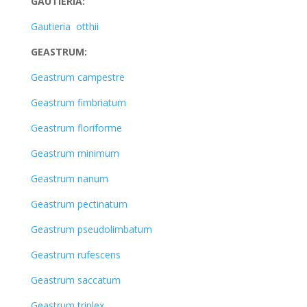
GAUTIERIA:
Gautieria otthii
GEASTRUM:
Geastrum campestre
Geastrum fimbriatum
Geastrum floriforme
Geastrum minimum
Geastrum nanum
Geastrum pectinatum
Geastrum pseudolimbatum
Geastrum rufescens
Geastrum saccatum
Geastrum triplex