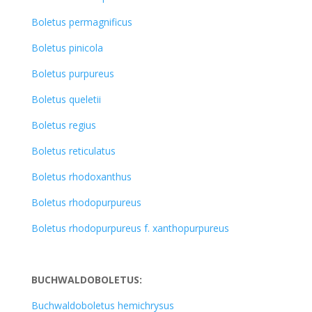
Boletus permagnificus
Boletus pinicola
Boletus purpureus
Boletus queletii
Boletus regius
Boletus reticulatus
Boletus rhodoxanthus
Boletus rhodopurpureus
Boletus rhodopurpureus f. xanthopurpureus
BUCHWALDOBOLETUS:
Buchwaldoboletus hemichrysus