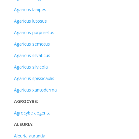
Agaricus lanipes
Agaricus lutosus
Agaricus purpurellus
Agaricus semotus
Agaricus silvaticus
Agaricus silvicola
Agaricus spissicaulis
Agaricus xantoderma
AGROCYBE:
Agrocybe aegerita
ALEURIA:
Aleuria aurantia