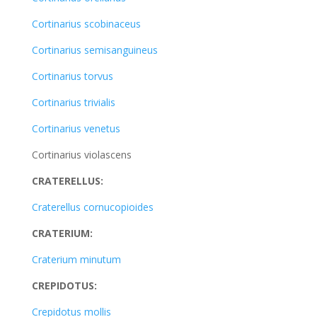
Cortinarius scobinaceus
Cortinarius semisanguineus
Cortinarius torvus
Cortinarius trivialis
Cortinarius venetus
Cortinarius violascens
CRATERELLUS:
Craterellus cornucopioides
CRATERIUM:
Craterium minutum
CREPIDOTUS:
Crepidotus mollis