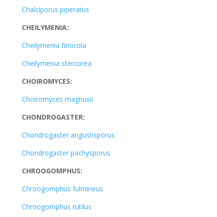
Chalciporus piperatus
CHEILYMENIA:
Cheilymenia fimicola
Cheilymenia stercorea
CHOIROMYCES:
Choiromyces magnusii
CHONDROGASTER:
Chondrogaster angustisporus
Chondrogaster pachysporus
CHROOGOMPHUS:
Chroogomphus fulmineus
Chroogomphus rutilus