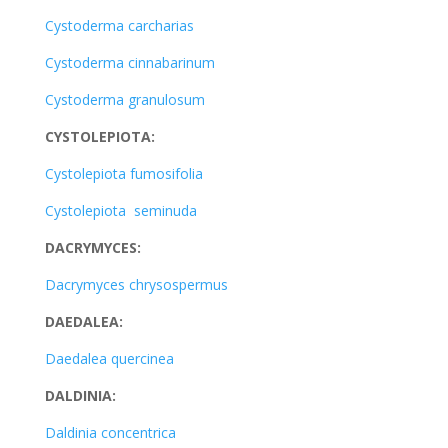
Cystoderma carcharias
Cystoderma cinnabarinum
Cystoderma granulosum
CYSTOLEPIOTA:
Cystolepiota fumosifolia
Cystolepiota seminuda
DACRYMYCES:
Dacrymyces chrysospermus
DAEDALEA:
Daedalea quercinea
DALDINIA:
Daldinia concentrica