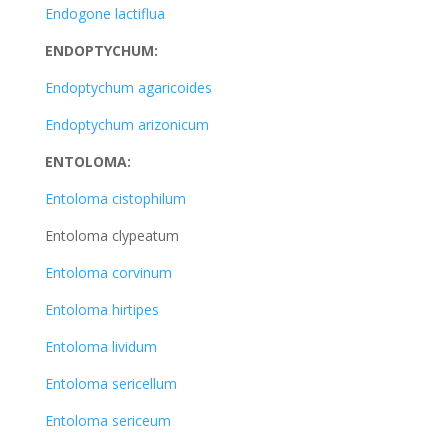
Endogone lactiflua
ENDOPTYCHUM:
Endoptychum agaricoides
Endoptychum arizonicum
ENTOLOMA:
Entoloma cistophilum
Entoloma clypeatum
Entoloma corvinum
Entoloma hirtipes
Entoloma lividum
Entoloma sericellum
Entoloma sericeum