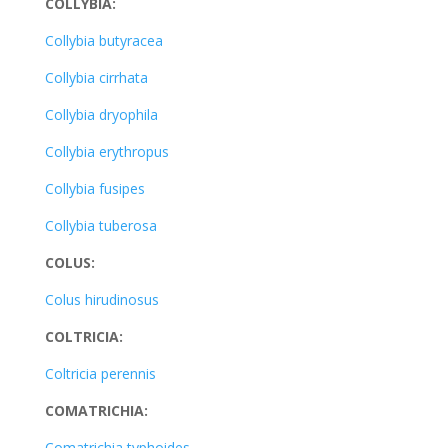
COLLYBIA:
Collybia butyracea
Collybia cirrhata
Collybia dryophila
Collybia erythropus
Collybia fusipes
Collybia tuberosa
COLUS:
Colus hirudinosus
COLTRICIA:
Coltricia perennis
COMATRICHIA:
Comatrichia typhoides