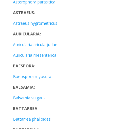
Asterophora parasitica
ASTRAEUS:
Astraeus hygrometricus
AURICULARIA:
Auricularia aricula-judae
Auricularia mesenterica
BAESPORA:
Baeospora myosura
BALSAMIA:
Balsamia vulgaris
BATTARREA:
Battarrea phalloides