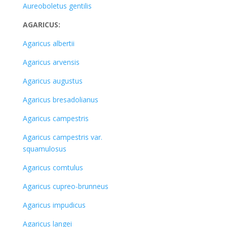
Aureoboletus gentilis
AGARICUS:
Agaricus albertii
Agaricus arvensis
Agaricus augustus
Agaricus bresadolianus
Agaricus campestris
Agaricus campestris var.
squamulosus
Agaricus comtulus
Agaricus cupreo-brunneus
Agaricus impudicus
Agaricus langei